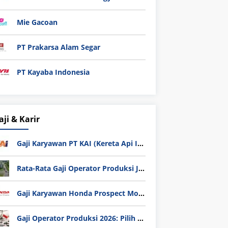
Mie Gacoan
PT Prakarsa Alam Segar
PT Kayaba Indonesia
aji & Karir
Gaji Karyawan PT KAI (Kereta Api Indonesia) Update 2025
Rata-Rata Gaji Operator Produksi Jabodetabek 2025: Bedah Tuntas UMK, Lemburan, dan Realita Hidup Buruh
Gaji Karyawan Honda Prospect Motor Semua Divisi
Gaji Operator Produksi 2026: Pilih PT Astra Honda Motor (AHM) atau Manufaktur di Jepang?