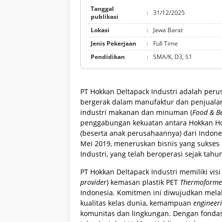
Tanggal
:
31/12/2025
publikasi
Lokasi
:
Jawa Barat
Jenis Pekerjaan
:
Full Time
Pendidikan
:
SMA/K, D3, S1
PT Hokkan Deltapack Industri adalah per
bergerak dalam manufaktur dan penjualan
industri makanan dan minuman (
Food & B
penggabungan kekuatan antara Hokkan Hold
(beserta anak perusahaannya) dari Indon
Mei 2019, meneruskan bisnis yang sukses 
Industri, yang telah beroperasi sejak tahu
PT Hokkan Deltapack Industri memiliki vis
provider
) kemasan plastik PET
Thermoform
Indonesia. Komitmen ini diwujudkan melal
kualitas kelas dunia, kemampuan
engineer
komunitas dan lingkungan. Dengan fondasi