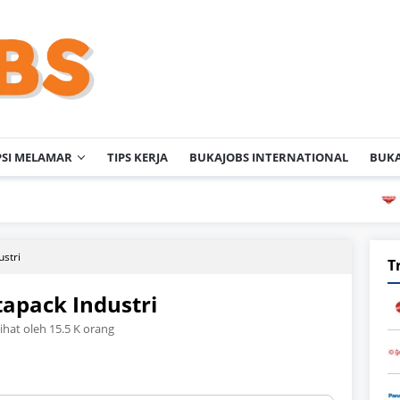
PSI MELAMAR
TIPS KERJA
BUKAJOBS INTERNATIONAL
BUKA
PT Ane
stri
T
apack Industri
lihat oleh 15.5 K orang