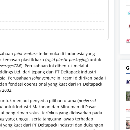
usahaan
joint venture
terkemuka di Indonesia yang
 kemasan plastik kaku (
rigid plastic packaging
) untuk
everage/F&B
). Perusahaan ini dibentuk melalui
G
ings Ltd. dari Jepang dan PT Deltapack Industri
esia. Perusahaan
joint venture
ini resmi didirikan pada 1
dan fondasi operasional yang kuat dari PT Deltapack
n 2002.
i untuk menjadi penyedia pilihan utama (
preferred
ed
untuk Industri Makanan dan Minuman di Pasar
ui pengiriman solusi terfokus yang didasarkan pada
ing
yang unggul, serta tanggung jawab terhadap
 yang kuat dari PT Deltapack Industri dan dukungan