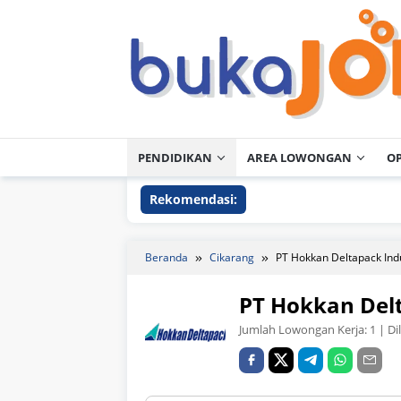
Loncat
ke
konten
PENDIDIKAN
AREA LOWONGAN
O
Rekomendasi:
Beranda
Cikarang
PT Hokkan Deltapack Indu
PT Hokkan Delt
Jumlah Lowongan Kerja:
1
| Di