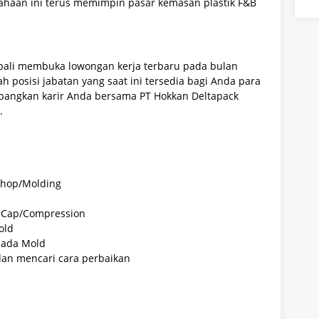
usahaan ini terus memimpin pasar kemasan plastik F&B
mbali membuka lowongan kerja terbaru pada bulan
 posisi jabatan yang saat ini tersedia bagi Anda para
mbangkan karir Anda bersama PT Hokkan Deltapack
.
shop/Molding
n Cap/Compression
old
pada Mold
an mencari cara perbaikan