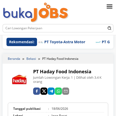
Loncat
ke
konten
Rekomendasi:
PT Toyota-Astra Motor
PT Genero Pha
Beranda
Bekasi
PT Haday Food Indonesia
PT Haday Food Indonesia
Jumlah Lowongan Kerja:
1
| Dilihat oleh 3.4 K
orang
Tanggal publikasi
:
18/06/2026
Lokasi
:
Jawa Barat