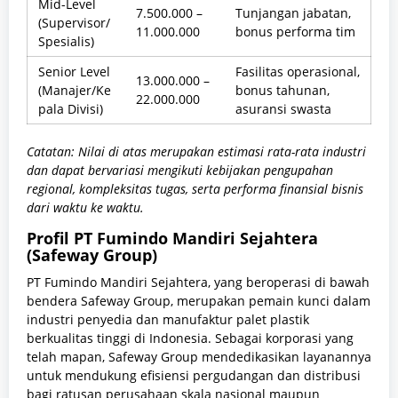
Mid-Level
7.500.000 –
Tunjangan jabatan,
(Supervisor/
11.000.000
bonus performa tim
Spesialis)
Senior Level
Fasilitas operasional,
13.000.000 –
(Manajer/Ke
bonus tahunan,
22.000.000
pala Divisi)
asuransi swasta
Catatan: Nilai di atas merupakan estimasi rata-rata industri
dan dapat bervariasi mengikuti kebijakan pengupahan
regional, kompleksitas tugas, serta performa finansial bisnis
dari waktu ke waktu.
Profil PT Fumindo Mandiri Sejahtera
(Safeway Group)
PT Fumindo Mandiri Sejahtera, yang beroperasi di bawah
bendera Safeway Group, merupakan pemain kunci dalam
industri penyedia dan manufaktur palet plastik
berkualitas tinggi di Indonesia. Sebagai korporasi yang
telah mapan, Safeway Group mendedikasikan layanannya
untuk mendukung efisiensi pergudangan dan distribusi
bagi ratusan perusahaan skala nasional maupun