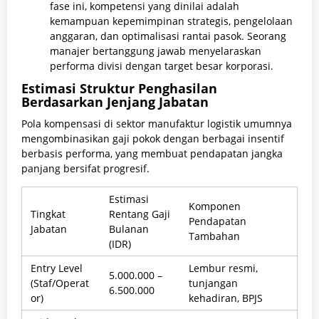
fase ini, kompetensi yang dinilai adalah
kemampuan kepemimpinan strategis, pengelolaan
anggaran, dan optimalisasi rantai pasok. Seorang
manajer bertanggung jawab menyelaraskan
performa divisi dengan target besar korporasi.
Estimasi Struktur Penghasilan
Berdasarkan Jenjang Jabatan
Pola kompensasi di sektor manufaktur logistik umumnya
mengombinasikan gaji pokok dengan berbagai insentif
berbasis performa, yang membuat pendapatan jangka
panjang bersifat progresif.
Estimasi
Komponen
Tingkat
Rentang Gaji
Pendapatan
Jabatan
Bulanan
Tambahan
(IDR)
Entry Level
Lembur resmi,
5.000.000 –
(Staf/Operat
tunjangan
6.500.000
or)
kehadiran, BPJS