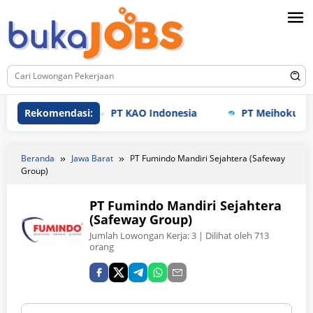
Loncat
ke
konten
Rekomendasi:
PT KAO Indonesia
PT Meihoku Industry
Beranda
Jawa Barat
PT Fumindo Mandiri Sejahtera (Safeway
Group)
PT Fumindo Mandiri Sejahtera
(Safeway Group)
Jumlah Lowongan Kerja:
3
| Dilihat oleh 713
orang