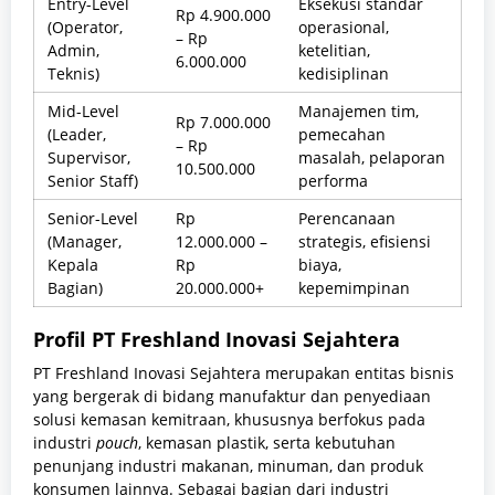
Entry-Level
Eksekusi standar
Rp 4.900.000
(Operator,
operasional,
– Rp
Admin,
ketelitian,
6.000.000
Teknis)
kedisiplinan
Mid-Level
Manajemen tim,
Rp 7.000.000
(Leader,
pemecahan
– Rp
Supervisor,
masalah, pelaporan
10.500.000
Senior Staff)
performa
Senior-Level
Rp
Perencanaan
(Manager,
12.000.000 –
strategis, efisiensi
Kepala
Rp
biaya,
Bagian)
20.000.000+
kepemimpinan
Profil PT Freshland Inovasi Sejahtera
PT Freshland Inovasi Sejahtera merupakan entitas bisnis
yang bergerak di bidang manufaktur dan penyediaan
solusi kemasan kemitraan, khususnya berfokus pada
industri
pouch
, kemasan plastik, serta kebutuhan
penunjang industri makanan, minuman, dan produk
konsumen lainnya. Sebagai bagian dari industri