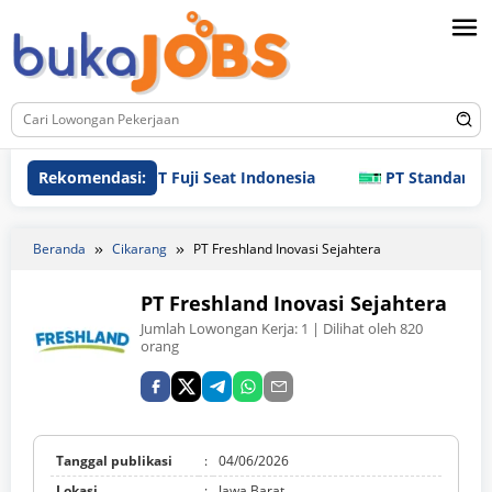
Loncat
ke
konten
Rekomendasi:
PT Fuji Seat Indonesia
PT Standard Indonesi
Beranda
Cikarang
PT Freshland Inovasi Sejahtera
PT Freshland Inovasi Sejahtera
Jumlah Lowongan Kerja:
1
| Dilihat oleh 820
orang
Tanggal publikasi
:
04/06/2026
Lokasi
:
Jawa Barat