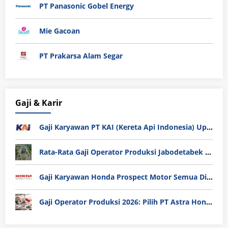
PT Panasonic Gobel Energy
Mie Gacoan
PT Prakarsa Alam Segar
Gaji & Karir
Gaji Karyawan PT KAI (Kereta Api Indonesia) Update 2025
Rata-Rata Gaji Operator Produksi Jabodetabek 2025: Bedah Tuntas UMK, Lemburan, dan Realita Hidup Buruh
Gaji Karyawan Honda Prospect Motor Semua Divisi
Gaji Operator Produksi 2026: Pilih PT Astra Honda Motor (AHM) atau Manufaktur di Jepang?