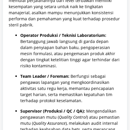
memulai perjalanannya dari level terbawah memiliki
kesempatan yang setara untuk naik ke tingkatan
manajerial, asalkan mampu menunjukkan konsistensi
performa dan pemahaman yang kuat terhadap prosedur
steril pabrik.
Operator Produksi / Teknisi Laboratorium:
Bertanggung jawab langsung di garda depan
dalam penyiapan bahan baku, pengoperasian
mesin formulasi, atau pengemasan produk akhir
dengan tingkat ketelitian tinggi agar terhindar dari
risiko kontaminasi.
Team Leader / Foreman:
Berfungsi sebagai
pengawas lapangan yang mengkoordinasikan
aktivitas satu regu kerja, memantau pencapaian
target harian, serta memastikan kepatuhan tim
terhadap protokol keselamatan.
Supervisor (Produksi / QC / QA):
Mengendalikan
pengawasan mutu (
Quality Control
) atau pemastian
mutu (
Quality Assurance
), melakukan audit internal
terhadap keabsahan data bets, serta merancang