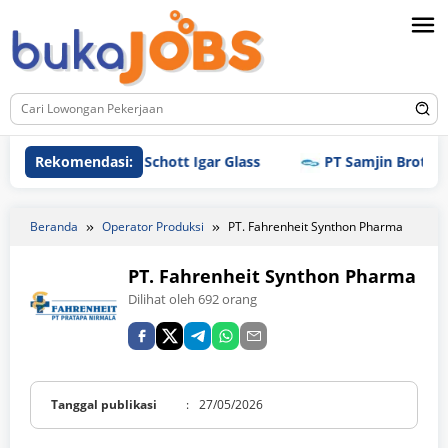
Loncat
ke
konten
Rekomendasi:
PT Schott Igar Glass
PT Samjin Brothread I
Beranda
Operator Produksi
PT. Fahrenheit Synthon Pharma
PT. Fahrenheit Synthon Pharma
Dilihat oleh 692 orang
Tanggal publikasi
:
27/05/2026