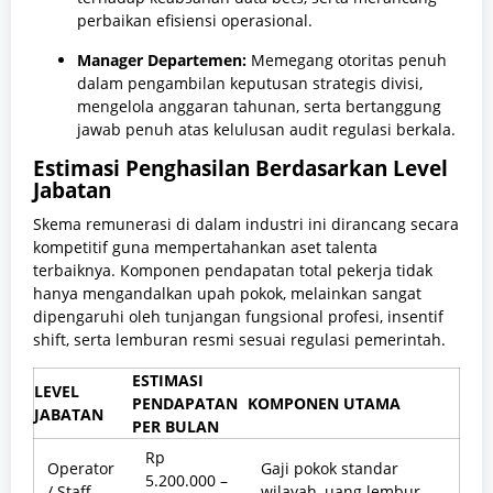
perbaikan efisiensi operasional.
Manager Departemen:
Memegang otoritas penuh
dalam pengambilan keputusan strategis divisi,
mengelola anggaran tahunan, serta bertanggung
jawab penuh atas kelulusan audit regulasi berkala.
Estimasi Penghasilan Berdasarkan Level
Jabatan
Skema remunerasi di dalam industri ini dirancang secara
kompetitif guna mempertahankan aset talenta
terbaiknya. Komponen pendapatan total pekerja tidak
hanya mengandalkan upah pokok, melainkan sangat
dipengaruhi oleh tunjangan fungsional profesi, insentif
shift, serta lemburan resmi sesuai regulasi pemerintah.
ESTIMASI
LEVEL
PENDAPATAN
KOMPONEN UTAMA
JABATAN
PER BULAN
Rp
Operator
Gaji pokok standar
5.200.000 –
/ Staff
wilayah, uang lembur,