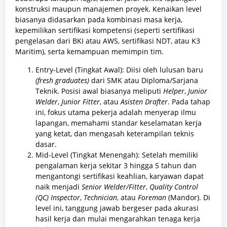
konstruksi maupun manajemen proyek. Kenaikan level
biasanya didasarkan pada kombinasi masa kerja,
kepemilikan sertifikasi kompetensi (seperti sertifikasi
pengelasan dari BKI atau AWS, sertifikasi NDT, atau K3
Maritim), serta kemampuan memimpin tim.
Entry-Level (Tingkat Awal): Diisi oleh lulusan baru
(fresh graduates)
dari SMK atau Diploma/Sarjana
Teknik. Posisi awal biasanya meliputi
Helper
,
Junior
Welder
,
Junior Fitter
, atau
Asisten Drafter
. Pada tahap
ini, fokus utama pekerja adalah menyerap ilmu
lapangan, memahami standar keselamatan kerja
yang ketat, dan mengasah keterampilan teknis
dasar.
Mid-Level (Tingkat Menengah): Setelah memiliki
pengalaman kerja sekitar 3 hingga 5 tahun dan
mengantongi sertifikasi keahlian, karyawan dapat
naik menjadi
Senior Welder/Fitter
,
Quality Control
(QC) Inspector
,
Technician
, atau
Foreman
(Mandor). Di
level ini, tanggung jawab bergeser pada akurasi
hasil kerja dan mulai mengarahkan tenaga kerja