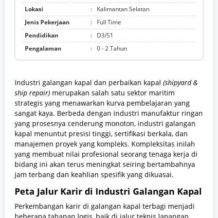
Lokasi
:
Kalimantan Selatan
Jenis Pekerjaan
:
Full Time
Pendidikan
:
D3/S1
Pengalaman
:
0 - 2 Tahun
Industri galangan kapal dan perbaikan kapal
(shipyard &
ship repair)
merupakan salah satu sektor maritim
strategis yang menawarkan kurva pembelajaran yang
sangat kaya. Berbeda dengan industri manufaktur ringan
yang prosesnya cenderung monoton, industri galangan
kapal menuntut presisi tinggi, sertifikasi berkala, dan
manajemen proyek yang kompleks. Kompleksitas inilah
yang membuat nilai profesional seorang tenaga kerja di
bidang ini akan terus meningkat seiring bertambahnya
jam terbang dan keahlian spesifik yang dikuasai.
Peta Jalur Karir di Industri Galangan Kapal
Perkembangan karir di galangan kapal terbagi menjadi
beberapa tahapan logis, baik di jalur teknis lapangan