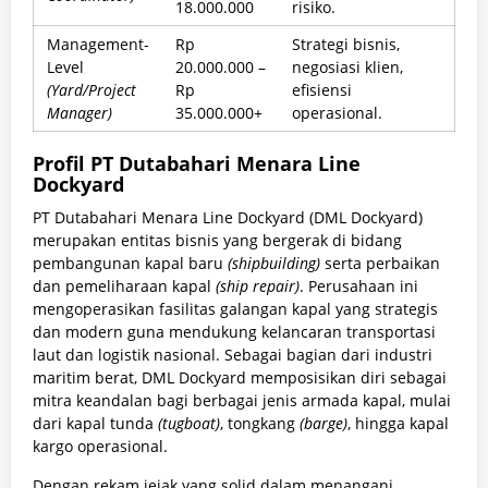
18.000.000
risiko.
Management-
Rp
Strategi bisnis,
Level
20.000.000 –
negosiasi klien,
(Yard/Project
Rp
efisiensi
Manager)
35.000.000+
operasional.
Profil PT Dutabahari Menara Line
Dockyard
PT Dutabahari Menara Line Dockyard (DML Dockyard)
merupakan entitas bisnis yang bergerak di bidang
pembangunan kapal baru
(shipbuilding)
serta perbaikan
dan pemeliharaan kapal
(ship repair)
. Perusahaan ini
mengoperasikan fasilitas galangan kapal yang strategis
dan modern guna mendukung kelancaran transportasi
laut dan logistik nasional. Sebagai bagian dari industri
maritim berat, DML Dockyard memposisikan diri sebagai
mitra keandalan bagi berbagai jenis armada kapal, mulai
dari kapal tunda
(tugboat)
, tongkang
(barge)
, hingga kapal
kargo operasional.
Dengan rekam jejak yang solid dalam menangani