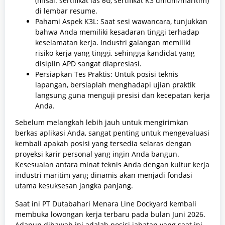
(misal: sertifikat las
6G
, sertifikat K3 umum/maritim)
di lembar resume.
Pahami Aspek K3L: Saat sesi wawancara, tunjukkan
bahwa Anda memiliki kesadaran tinggi terhadap
keselamatan kerja. Industri galangan memiliki
risiko kerja yang tinggi, sehingga kandidat yang
disiplin APD sangat diapresiasi.
Persiapkan Tes Praktis: Untuk posisi teknis
lapangan, bersiaplah menghadapi ujian praktik
langsung guna menguji presisi dan kecepatan kerja
Anda.
Sebelum melangkah lebih jauh untuk mengirimkan
berkas aplikasi Anda, sangat penting untuk mengevaluasi
kembali apakah posisi yang tersedia selaras dengan
proyeksi karir personal yang ingin Anda bangun.
Kesesuaian antara minat teknis Anda dengan kultur kerja
industri maritim yang dinamis akan menjadi fondasi
utama kesuksesan jangka panjang.
Saat ini PT Dutabahari Menara Line Dockyard kembali
membuka lowongan kerja terbaru pada bulan Juni 2026.
Adapun dibawah ini adalah posisi jabatan yang saat ini