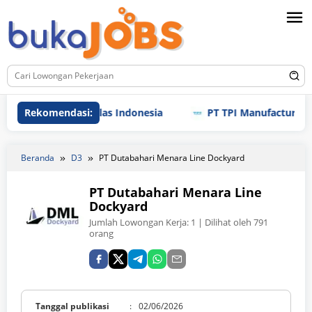
Loncat
ke
konten
Rekomendasi:
PT Enplas Indonesia
PT TPI Manufacturing Indon
Beranda
D3
PT Dutabahari Menara Line Dockyard
PT Dutabahari Menara Line
Dockyard
Jumlah Lowongan Kerja:
1
| Dilihat oleh 791
orang
Tanggal publikasi
:
02/06/2026