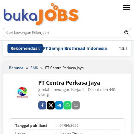
Loncat
ke
konten
Rekomendasi:
PT Samjin Brothread Indonesia
PT Techno
Beranda
SMK
PT Centra Perkasa Jaya
PT Centra Perkasa Jaya
Jumlah Lowongan Kerja:
1
| Dilihat oleh 440
orang
Tanggal publikasi
:
04/04/2026
Lokasi
:
Jakarta Timur