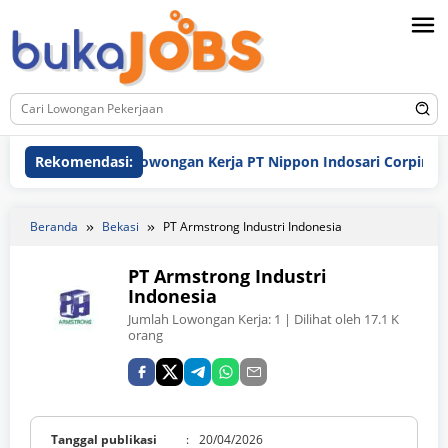
Loncat
ke
konten
Rekomendasi:
Lowongan Kerja PT Nippon Indosari Corpindo Tbk. 
Beranda
Bekasi
PT Armstrong Industri Indonesia
PT Armstrong Industri
Indonesia
Jumlah Lowongan Kerja:
1
| Dilihat oleh 17.1 K
orang
Tanggal publikasi
:
20/04/2026