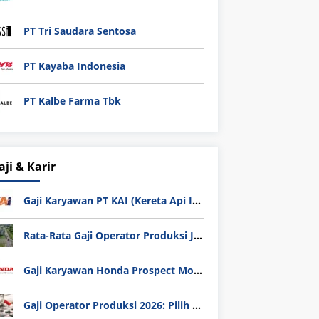
PT Tri Saudara Sentosa
PT Kayaba Indonesia
PT Kalbe Farma Tbk
aji & Karir
Gaji Karyawan PT KAI (Kereta Api Indonesia) Update 2025
Rata-Rata Gaji Operator Produksi Jabodetabek 2025: Bedah Tuntas UMK, Lemburan, dan Realita Hidup Buruh
Gaji Karyawan Honda Prospect Motor Semua Divisi
Gaji Operator Produksi 2026: Pilih PT Astra Honda Motor (AHM) atau Manufaktur di Jepang?