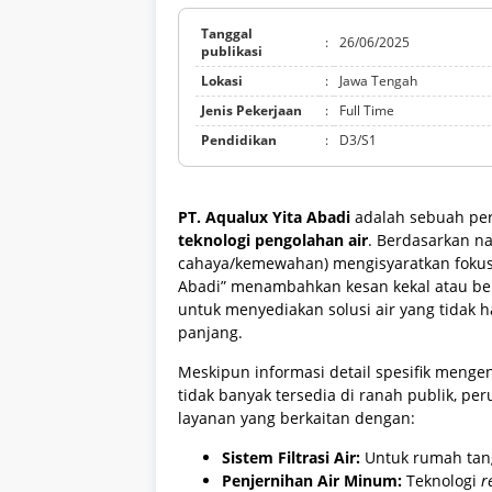
Tanggal
:
26/06/2025
publikasi
Lokasi
:
Jawa Tengah
Jenis Pekerjaan
:
Full Time
Pendidikan
:
D3/S1
PT. Aqualux Yita Abadi
adalah sebuah per
teknologi pengolahan air
. Berdasarkan n
cahaya/kemewahan) mengisyaratkan fokus p
Abadi” menambahkan kesan kekal atau be
untuk menyediakan solusi air yang tidak h
panjang.
Meskipun informasi detail spesifik menge
tidak banyak tersedia di ranah publik, p
layanan yang berkaitan dengan:
Sistem Filtrasi Air:
Untuk rumah tangg
Penjernihan Air Minum:
Teknologi
r