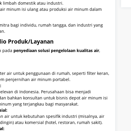
k limbah domestik atau industri.
air minum isi ulang atau produksi air minum dalam
itra bagi individu, rumah tangga, dan industri yang
an.
folio Produk/Layanan
ah pada
penyediaan solusi pengelolaan kualitas air
,
ter air untuk penggunaan di rumah, seperti filter keran,
stem penjernihan air minum portabel.
:
 relevan di Indonesia. Perusahaan bisa menjadi
 dan bahkan konsultan untuk bisnis depot air minum isi
minum yang terjangkau bagi masyarakat.
ial:
air untuk kebutuhan spesifik industri (misalnya, air
ingin) atau komersial (hotel, restoran, rumah sakit).
al: