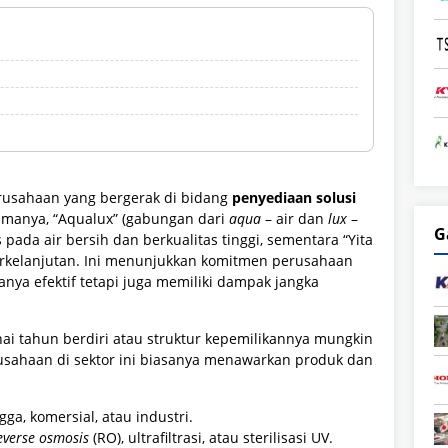
usahaan yang bergerak di bidang
penyediaan solusi
amanya, “Aqualux” (gabungan dari
aqua
– air dan
lux
–
G
ada air bersih dan berkualitas tinggi, sementara “Yita
rkelanjutan. Ini menunjukkan komitmen perusahaan
anya efektif tetapi juga memiliki dampak jangka
nai tahun berdiri atau struktur kepemilikannya mungkin
erusahaan di sektor ini biasanya menawarkan produk dan
a, komersial, atau industri.
everse osmosis
(RO), ultrafiltrasi, atau sterilisasi UV.