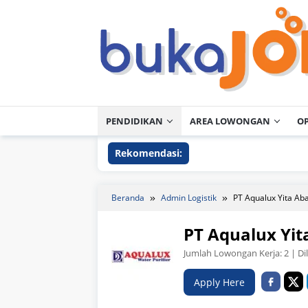
Loncat
ke
konten
PENDIDIKAN
AREA LOWONGAN
O
Rekomendasi:
Beranda
Admin Logistik
PT Aqualux Yita Ab
PT Aqualux Yit
Jumlah Lowongan Kerja:
2
| Di
Apply Here