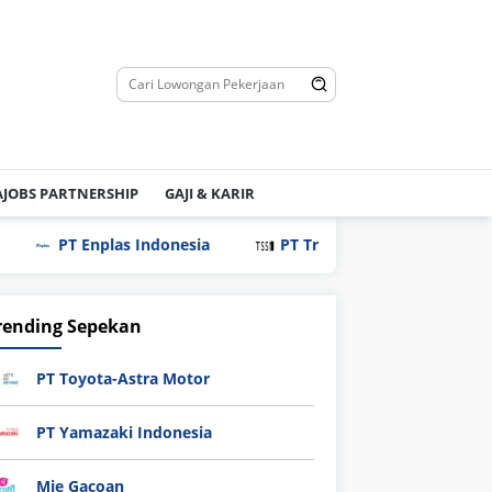
JOBS PARTNERSHIP
GAJI & KARIR
T Enplas Indonesia
PT Tri Saudara Sentosa
PT Ev
rending Sepekan
PT Toyota-Astra Motor
PT Yamazaki Indonesia
Mie Gacoan