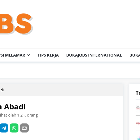
PSI MELAMAR
TIPS KERJA
BUKAJOBS INTERNATIONAL
BUKA
P
adi
T
a Abadi
lihat oleh 1.2 K orang