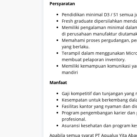
Persyaratan
Pendidikan minimal D3 / S1 semua 
Fresh graduate dipersilahkan menda
Memiliki pengalaman minimal dalam 
di perusahaan manufaktur diutama
Memahami proses pergudangan, peny
yang berlaku.
Terampil dalam menggunakan Microso
membuat pelaporan inventory.
Memiliki kemampuan komunikasi yan
mandiri
Manfaat
Gaji kompetitif dan tunjangan yang 
Kesempatan untuk berkembang dalam
Fasilitas kantor yang nyaman dan d
Program pengembangan karier dan 
profesional.
Asuransi kesehatan dan program ke
Apabila semua syarat PT Aqualux Yita Abad