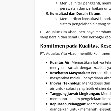
Menjual filter pengganti, me
perawatan dan perbaikan untu
Konsultasi dan Desain Sistem:
Memberikan konsultasi kepad
sistem pengolahan air yang se
PT. Aqualux Yita Abadi berupaya membant
yang bersih dan sehat untuk berbagai kep
Komitmen pada Kualitas, Kes
PT. Aqualux Yita Abadi memiliki komitmen
Kualitas Air:
Memastikan bahwa tekn
menghasilkan air dengan kualitas 
Kesehatan Masyarakat:
Berkontribu
masyarakat melalui penyediaan akse
Inovasi Teknologi:
Mengadopsi dan 
air untuk solusi yang lebih efisien da
Tanggung Jawab Lingkungan:
Mendo
membantu dalam pengelolaan limba
Kepuasan Pelanggan:
Memberikan la
diandalkan untuk memenuhi ekspekt