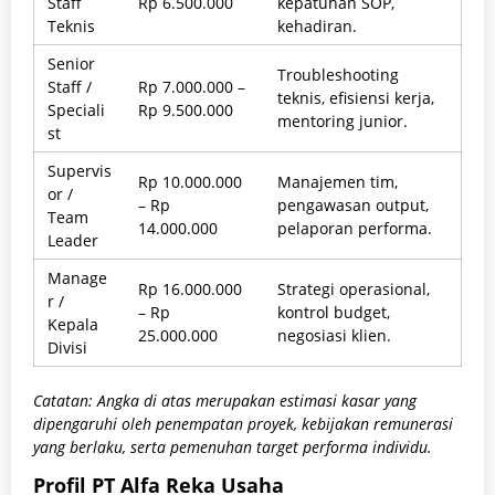
Staff
Rp 6.500.000
kepatuhan SOP,
Teknis
kehadiran.
Senior
Troubleshooting
Staff /
Rp 7.000.000 –
teknis, efisiensi kerja,
Speciali
Rp 9.500.000
mentoring junior.
st
Supervis
Rp 10.000.000
Manajemen tim,
or /
– Rp
pengawasan output,
Team
14.000.000
pelaporan performa.
Leader
Manage
Rp 16.000.000
Strategi operasional,
r /
– Rp
kontrol budget,
Kepala
25.000.000
negosiasi klien.
Divisi
Catatan: Angka di atas merupakan estimasi kasar yang
dipengaruhi oleh penempatan proyek, kebijakan remunerasi
yang berlaku, serta pemenuhan target performa individu.
Profil PT Alfa Reka Usaha