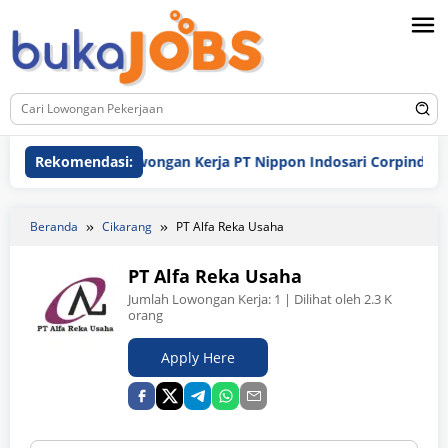
Loncat
ke
konten
Rekomendasi:
Lowongan Kerja PT Nippon Indosari Corpindo Tbk. Bu
Beranda
Cikarang
PT Alfa Reka Usaha
PT Alfa Reka Usaha
Jumlah Lowongan Kerja:
1
| Dilihat oleh 2.3 K
orang
Apply Here