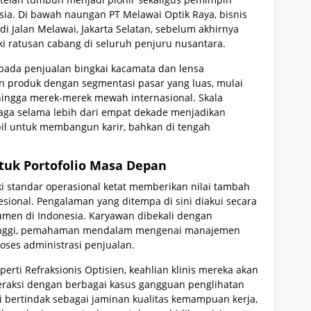
nesia. Di bawah naungan PT Melawai Optik Raya, bisnis
di Jalan Melawai, Jakarta Selatan, sebelum akhirnya
i ratusan cabang di seluruh penjuru nusantara.
 pada penjualan bingkai kacamata dan lensa
n produk dengan segmentasi pasar yang luas, mulai
hingga merek-merek mewah internasional. Skala
rjaga selama lebih dari empat dekade menjadikan
abil untuk membangun karir, bahkan di tengah
ntuk Portofolio Masa Depan
ki standar operasional ketat memberikan nilai tambah
esional. Pengalaman yang ditempa di sini diakui secara
sumen di Indonesia. Karyawan dibekali dengan
tinggi, pemahaman mendalam mengenai manajemen
oses administrasi penjualan.
perti Refraksionis Optisien, keahlian klinis mereka akan
nteraksi dengan berbagai kasus gangguan penglihatan
i bertindak sebagai jaminan kualitas kemampuan kerja,