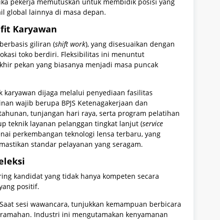
ika pekerja memutuskan untuk membidik posisi yang
ail global lainnya di masa depan.
efit Karyawan
erbasis giliran (
shift work
), yang disesuaikan dengan
kasi toko berdiri. Fleksibilitas ini menuntut
 akhir pekan yang biasanya menjadi masa puncak
 karyawan dijaga melalui penyediaan fasilitas
inan wajib berupa BPJS Ketenagakerjaan dan
tahunan, tunjangan hari raya, serta program pelatihan
p teknik layanan pelanggan tingkat lanjut (
service
nai perkembangan teknologi lensa terbaru, yang
emastikan standar pelayanan yang seragam.
eleksi
ing kandidat yang tidak hanya kompeten secara
yang positif.
Saat sesi wawancara, tunjukkan kemampuan berbicara
 keramahan. Industri ini mengutamakan kenyamanan