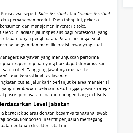
: Posisi awal seperti
Sales Assistant
atau
Counter Assistant
 dan pemahaman produk. Pada tahap ini, pekerja
 konsumen dan manajemen inventaris toko.
isien): Ini adalah jalur spesialis bagi profesional yang
eriksaan fungsi penglihatan. Peran ini sangat vital
nsa pelanggan dan memiliki posisi tawar yang kuat
 Manager): Karyawan yang menunjukkan performa
ampuan kepemimpinan yang baik dapat dipromosikan
l satu outlet. Tanggung jawabnya meluas ke
fit, dan kontrol kualitas layanan.
ingkatan outlet, jalur karir berlanjut ke area manajerial
r
yang membawahi belasan toko, hingga posisi strategis
ntai pasok, pemasaran, maupun pengembangan bisnis.
Berdasarkan Level Jabatan
rja bergerak selaras dengan besarnya tanggung jawab
n gaji pokok, komponen insentif penjualan memegang
an bulanan di sektor retail ini.