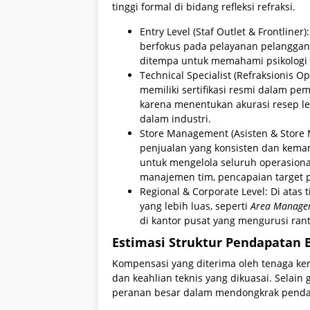
tinggi formal di bidang refleksi refraksi.
Entry Level (Staf Outlet & Frontliner)
berfokus pada pelayanan pelanggan
ditempa untuk memahami psikologi
Technical Specialist (Refraksionis Opt
memiliki sertifikasi resmi dalam pem
karena menentukan akurasi resep le
dalam industri.
Store Management (Asisten & Store
penjualan yang konsisten dan kem
untuk mengelola seluruh operasiona
manajemen tim, pencapaian target pro
Regional & Corporate Level: Di atas t
yang lebih luas, seperti
Area Manage
di kantor pusat yang mengurusi ra
Estimasi Struktur Pendapatan 
Kompensasi yang diterima oleh tenaga ke
dan keahlian teknis yang dikuasai. Selai
peranan besar dalam mendongkrak pendapat