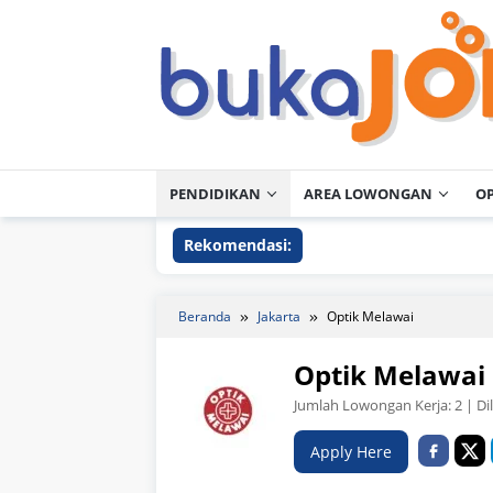
Loncat
ke
konten
PENDIDIKAN
AREA LOWONGAN
O
Rekomendasi:
Beranda
Jakarta
Optik Melawai
Optik Melawai
Jumlah Lowongan Kerja:
2
| Di
Apply Here