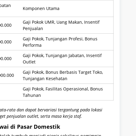
patan
Komponen Utama
Gaji Pokok UMR, Uang Makan, Insentif
00.000
Penjualan
Gaji Pokok, Tunjangan Profesi, Bonus
00.000
Performa
Gaji Pokok, Tunjangan Jabatan, Insentif
00.000
Outlet
Gaji Pokok, Bonus Berbasis Target Toko,
000.000
Tunjangan Kesehatan
Gaji Pokok, Fasilitas Operasional, Bonus
Tahunan
ata-rata dan dapat bervariasi tergantung pada lokasi
t penjualan outlet, serta masa kerja staf.
wai di Pasar Domestik
i telah tumbuh menjadi pionir sekaligus pemimpin