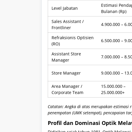
Estimasi Penda
Level Jabatan
Bulanan (Rp)
Sales Assistant /
4.900.000 – 6.0
Frontliner
Refraksionis Optisien
6.500.000 – 9.0
(RO)
Assistant Store
7.000.000 – 8.5
Manager
Store Manager
9.000.000 – 13.
Area Manager /
15.000.000 –
Corporate Team
25.000.000+
Catatan: Angka di atas merupakan estimasi r
penempatan (UMK setempat), pencapaian targe
Profil dan Dominasi Optik Mela
Didirikan sejak tahun 1981, Optik Melawa