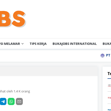
PSI MELAMAR
TIPS KERJA
BUKAJOBS INTERNATIONAL
BUKA
PT Sanly Indust
T
lihat oleh 1.4 K orang