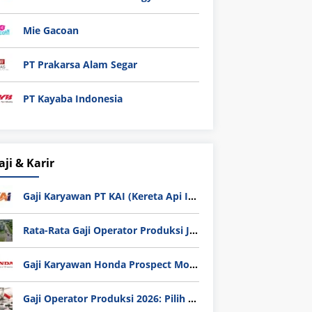
Mie Gacoan
PT Prakarsa Alam Segar
PT Kayaba Indonesia
aji & Karir
Gaji Karyawan PT KAI (Kereta Api Indonesia) Update 2025
Rata-Rata Gaji Operator Produksi Jabodetabek 2025: Bedah Tuntas UMK, Lemburan, dan Realita Hidup Buruh
Gaji Karyawan Honda Prospect Motor Semua Divisi
Gaji Operator Produksi 2026: Pilih PT Astra Honda Motor (AHM) atau Manufaktur di Jepang?