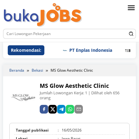
Loncat
ke
konten
Rekomendasi:
PT Enplas Indonesia
PT Tri S
Beranda
Bekasi
MS Glow Aesthetic Clinic
MS Glow Aesthetic Clinic
Jumlah Lowongan Kerja:
1
| Dilihat oleh 656
orang
Tanggal publikasi
:
16/05/2026
Lokasi
:
Jawa Barat