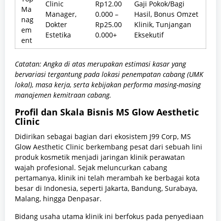
Clinic
Rp12.00
Gaji Pokok/Bagi
Ma
Manager,
0.000 –
Hasil, Bonus Omzet
nag
Dokter
Rp25.00
Klinik, Tunjangan
em
Estetika
0.000+
Eksekutif
ent
Catatan: Angka di atas merupakan estimasi kasar yang
bervariasi tergantung pada lokasi penempatan cabang (UMK
lokal), masa kerja, serta kebijakan performa masing-masing
manajemen kemitraan cabang.
Profil dan Skala Bisnis MS Glow Aesthetic
Clinic
Didirikan sebagai bagian dari ekosistem J99 Corp, MS
Glow Aesthetic Clinic berkembang pesat dari sebuah lini
produk kosmetik menjadi jaringan klinik perawatan
wajah profesional. Sejak meluncurkan cabang
pertamanya, klinik ini telah merambah ke berbagai kota
besar di Indonesia, seperti Jakarta, Bandung, Surabaya,
Malang, hingga Denpasar.
Bidang usaha utama klinik ini berfokus pada penyediaan