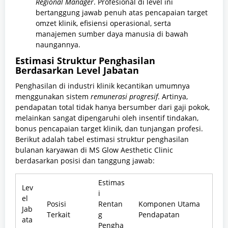
Regional Manager
. Profesional di level ini
bertanggung jawab penuh atas pencapaian target
omzet klinik, efisiensi operasional, serta
manajemen sumber daya manusia di bawah
naungannya.
Estimasi Struktur Penghasilan
Berdasarkan Level Jabatan
Penghasilan di industri klinik kecantikan umumnya
menggunakan sistem
remunerasi progresif
. Artinya,
pendapatan total tidak hanya bersumber dari gaji pokok,
melainkan sangat dipengaruhi oleh insentif tindakan,
bonus pencapaian target klinik, dan tunjangan profesi.
Berikut adalah tabel estimasi struktur penghasilan
bulanan karyawan di MS Glow Aesthetic Clinic
berdasarkan posisi dan tanggung jawab:
Estimas
Lev
i
el
Posisi
Rentan
Komponen Utama
Jab
Terkait
g
Pendapatan
ata
Pengha