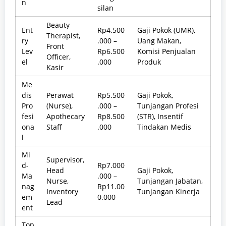
n
silan
Beauty
Ent
Rp4.500
Gaji Pokok (UMR),
Therapist,
ry
.000 –
Uang Makan,
Front
Lev
Rp6.500
Komisi Penjualan
Officer,
el
.000
Produk
Kasir
Me
dis
Perawat
Rp5.500
Gaji Pokok,
Pro
(Nurse),
.000 –
Tunjangan Profesi
fesi
Apothecary
Rp8.500
(STR), Insentif
ona
Staff
.000
Tindakan Medis
l
Mi
Supervisor,
d-
Rp7.000
Head
Gaji Pokok,
Ma
.000 –
Nurse,
Tunjangan Jabatan,
nag
Rp11.00
Inventory
Tunjangan Kinerja
em
0.000
Lead
ent
Top