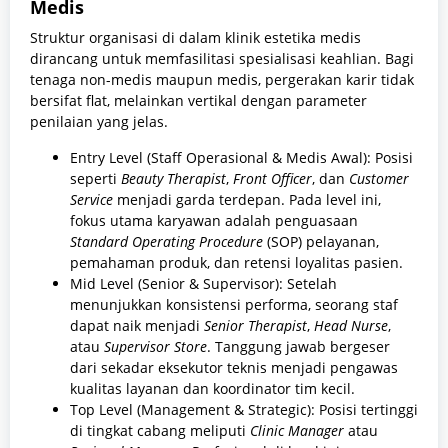
Medis
Struktur organisasi di dalam klinik estetika medis
dirancang untuk memfasilitasi spesialisasi keahlian. Bagi
tenaga non-medis maupun medis, pergerakan karir tidak
bersifat flat, melainkan vertikal dengan parameter
penilaian yang jelas.
Entry Level (Staff Operasional & Medis Awal): Posisi
seperti
Beauty Therapist
,
Front Officer
, dan
Customer
Service
menjadi garda terdepan. Pada level ini,
fokus utama karyawan adalah penguasaan
Standard Operating Procedure
(SOP) pelayanan,
pemahaman produk, dan retensi loyalitas pasien.
Mid Level (Senior & Supervisor): Setelah
menunjukkan konsistensi performa, seorang staf
dapat naik menjadi
Senior Therapist
,
Head Nurse
,
atau
Supervisor Store
. Tanggung jawab bergeser
dari sekadar eksekutor teknis menjadi pengawas
kualitas layanan dan koordinator tim kecil.
Top Level (Management & Strategic): Posisi tertinggi
di tingkat cabang meliputi
Clinic Manager
atau