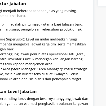
ktur Jabatan
bagi menjadi beberapa tahapan jelas yang masing-
ompetensi baru.
nt): Ini adalah pintu masuk utama bagi lulusan baru.
n langsung, pengelolaan kebersihan produk di rak,
ore Supervisor): Level ini mulai melibatkan fungsi
mbantu mengelola jadwal kerja tim, serta memastikan
gan baik.
 Bertanggung jawab penuh atas operasional satu gerai,
ontrol inventaris untuk mencegah kehilangan barang
litas toko kepada manajemen area.
 Area (Store Manager / Area Manager): Posisi strategis
o, melainkan kluster toko di suatu wilayah. Fokus
ional ke arah analisis bisnis dan pencapaian target
kan Level Jabatan
l berbanding lurus dengan besarnya tanggung jawab dan
adalah gambaran estimasi penghasilan bulanan karyawan