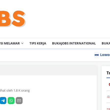
PSI MELAMAR
TIPS KERJA
BUKAJOBS INTERNATIONAL
BUKA
Lowongan Kerja PT
T
lihat oleh 1.8 K orang