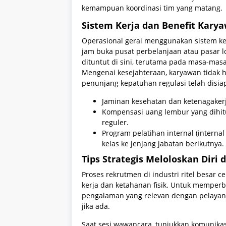
kemampuan koordinasi tim yang matang.
Sistem Kerja dan Benefit Kary
Operasional gerai menggunakan sistem ker
jam buka pusat perbelanjaan atau pasar lok
dituntut di sini, terutama pada masa-masa 
Mengenai kesejahteraan, karyawan tidak h
penunjang kepatuhan regulasi telah disiap
Jaminan kesehatan dan ketenagakerj
Kompensasi uang lembur yang dihitu
reguler.
Program pelatihan internal (internal
kelas ke jenjang jabatan berikutnya.
Tips Strategis Meloloskan Diri 
Proses rekrutmen di industri ritel besar
kerja dan ketahanan fisik. Untuk memper
pengalaman yang relevan dengan pelayana
jika ada.
Saat sesi wawancara, tunjukkan komunikasi