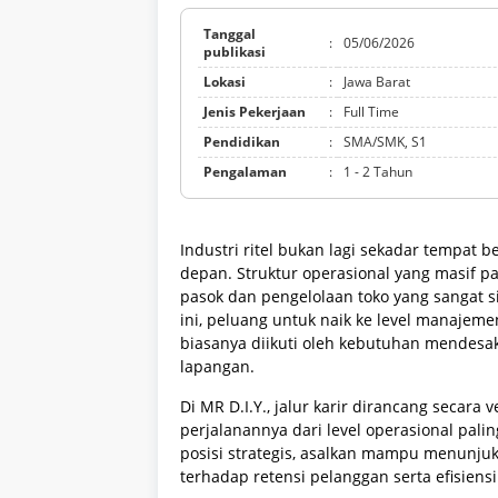
Tanggal
:
05/06/2026
publikasi
Lokasi
:
Jawa Barat
Jenis Pekerjaan
:
Full Time
Pendidikan
:
SMA/SMK, S1
Pengalaman
:
1 - 2 Tahun
Industri ritel bukan lagi sekadar tempat 
depan. Struktur operasional yang masif p
pasok dan pengelolaan toko yang sangat si
ini, peluang untuk naik ke level manajemen
biasanya diikuti oleh kebutuhan mende
lapangan.
Di MR D.I.Y., jalur karir dirancang secara
perjalanannya dari level operasional pal
posisi strategis, asalkan mampu menunju
terhadap retensi pelanggan serta efisiensi