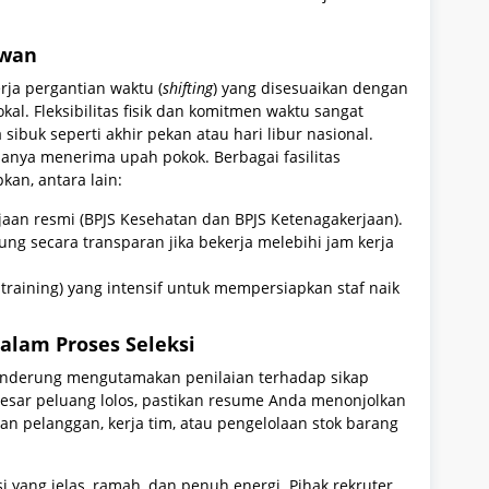
awan
ja pergantian waktu (
shifting
) yang disesuaikan dengan
al. Fleksibilitas fisik dan komitmen waktu sangat
sibuk seperti akhir pekan atau hari libur nasional.
anya menerima upah pokok. Berbagai fasilitas
kan, antara lain:
aan resmi (BPJS Kesehatan dan BPJS Ketenagakerjaan).
ng secara transparan jika bekerja melebihi jam kerja
 training) yang intensif untuk mempersiapkan staf naik
dalam Proses Seleksi
 cenderung mengutamakan penilaian terhadap sikap
besar peluang lolos, pastikan resume Anda menonjolkan
n pelanggan, kerja tim, atau pengelolaan stok barang
 yang jelas, ramah, dan penuh energi. Pihak rekruter