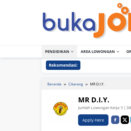
Loncat
ke
konten
PENDIDIKAN
AREA LOWONGAN
O
Rekomendasi:
Beranda
Cikarang
MR D.I.Y.
MR D.I.Y.
Jumlah Lowongan Kerja:
5
| Di
Apply Here