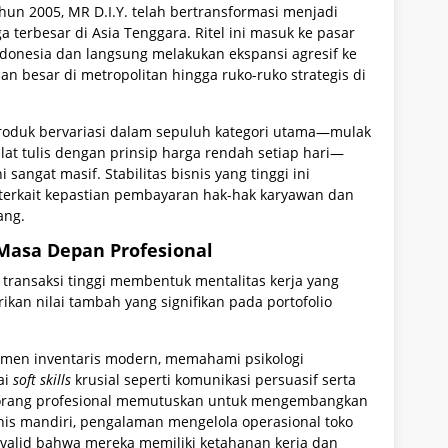
ahun 2005, MR D.I.Y. telah bertransformasi menjadi
a terbesar di Asia Tenggara. Ritel ini masuk ke pasar
donesia dan langsung melakukan ekspansi agresif ke
an besar di metropolitan hingga ruko-ruko strategis di
oduk bervariasi dalam sepuluh kategori utama—mulak
alat tulis dengan prinsip harga rendah setiap hari—
 sangat masif. Stabilitas bisnis yang tinggi ini
terkait kepastian pembayaran hak-hak karyawan dan
ang.
Masa Depan Profesional
 transaksi tinggi membentuk mentalitas kerja yang
kan nilai tambah yang signifikan pada portofolio
jemen inventaris modern, memahami psikologi
ai
soft skills
krusial seperti komunikasi persuasif serta
 seorang profesional memutuskan untuk mengembangkan
snis mandiri, pengalaman mengelola operasional toko
i valid bahwa mereka memiliki ketahanan kerja dan