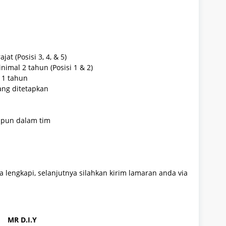
t (Posisi 3, 4, & 5)
imal 2 tahun (Posisi 1 & 2)
 1 tahun
yang ditetapkan
upun dalam tim
 lengkapi, selanjutnya silahkan kirim lamaran anda via
MR D.I.Y