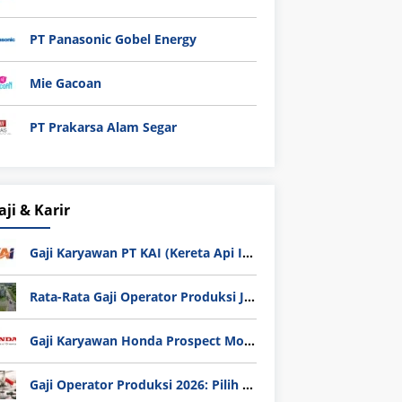
PT Panasonic Gobel Energy
Mie Gacoan
PT Prakarsa Alam Segar
aji & Karir
Gaji Karyawan PT KAI (Kereta Api Indonesia) Update 2025
Rata-Rata Gaji Operator Produksi Jabodetabek 2025: Bedah Tuntas UMK, Lemburan, dan Realita Hidup Buruh
Gaji Karyawan Honda Prospect Motor Semua Divisi
Gaji Operator Produksi 2026: Pilih PT Astra Honda Motor (AHM) atau Manufaktur di Jepang?