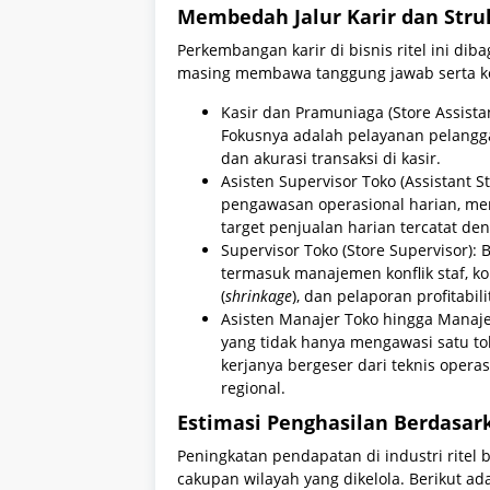
Membedah Jalur Karir dan Stru
Perkembangan karir di bisnis ritel ini di
masing membawa tanggung jawab serta k
Kasir dan Pramuniaga (Store Assista
Fokusnya adalah pelayanan pelangga
dan akurasi transaksi di kasir.
Asisten Supervisor Toko (Assistant St
pengawasan operasional harian, me
target penjualan harian tercatat den
Supervisor Toko (Store Supervisor):
termasuk manajemen konflik staf, k
(
shrinkage
), dan pelaporan profitabi
Asisten Manajer Toko hingga Manajer
yang tidak hanya mengawasi satu tok
kerjanya bergeser dari teknis operas
regional.
Estimasi Penghasilan Berdasar
Peningkatan pendapatan di industri rite
cakupan wilayah yang dikelola. Berikut 