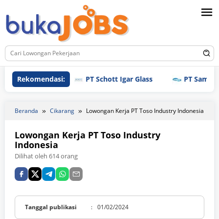
Loncat
ke
konten
Rekomendasi:
PT Schott Igar Glass
PT Samjin Brot
Beranda
Cikarang
Lowongan Kerja PT Toso Industry Indonesia
Lowongan Kerja PT Toso Industry
Indonesia
Dilihat oleh 614 orang
Tanggal publikasi
:
01/02/2024