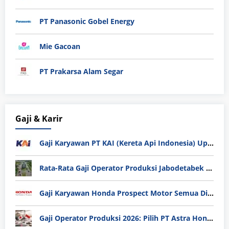
PT Panasonic Gobel Energy
Mie Gacoan
PT Prakarsa Alam Segar
Gaji & Karir
Gaji Karyawan PT KAI (Kereta Api Indonesia) Update 2025
Rata-Rata Gaji Operator Produksi Jabodetabek 2025: Bedah Tuntas UMK, Lemburan, dan Realita Hidup Buruh
Gaji Karyawan Honda Prospect Motor Semua Divisi
Gaji Operator Produksi 2026: Pilih PT Astra Honda Motor (AHM) atau Manufaktur di Jepang?