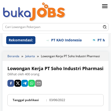
Loncat
ke
konten
Rekomendasi:
PT KAO Indonesia
PT Meihoku
Beranda
Jakarta
Lowongan Kerja PT Soho Industri Pharmasi
Lowongan Kerja PT Soho Industri Pharmasi
Dilihat oleh 400 orang
Tanggal publikasi
:
03/06/2022