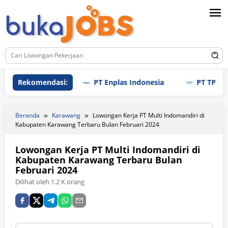
Loncat
ke
konten
Rekomendasi:
PT Enplas Indonesia
PT TPI Manuf
Beranda
Karawang
Lowongan Kerja PT Multi Indomandiri di
Kabupaten Karawang Terbaru Bulan Februari 2024
Lowongan Kerja PT Multi Indomandiri di
Kabupaten Karawang Terbaru Bulan
Februari 2024
Dilihat oleh 1.2 K orang