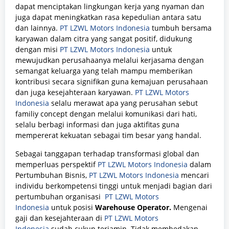
dapat menciptakan lingkungan kerja yang nyaman dan
juga dapat meningkatkan rasa kepedulian antara satu
dan lainnya.
PT LZWL Motors Indonesia
tumbuh bersama
karyawan dalam citra yang sangat positif, didukung
dengan misi
PT LZWL Motors Indonesia
untuk
mewujudkan perusahaanya melalui kerjasama dengan
semangat keluarga yang telah mampu memberikan
kontribusi secara signifikan guna kemajuan perusahaan
dan juga kesejahteraan karyawan.
PT LZWL Motors
Indonesia
selalu merawat apa yang perusahan sebut
familiy concept dengan melalui komunikasi dari hati,
selalu berbagi informasi dan juga aktifitas guna
mempererat kekuatan sebagai tim besar yang handal.
Sebagai tanggapan terhadap transformasi global dan
memperluas perspektif
PT LZWL Motors Indonesia
dalam
Pertumbuhan Bisnis,
PT LZWL Motors Indonesia
mencari
individu berkompetensi tinggi untuk menjadi bagian dari
pertumbuhan organisasi
PT LZWL Motors
Indonesia
untuk posisi
Warehouse Operator
.
Mengenai
gaji dan kesejahteraan di
PT LZWL Motors
Indonesia
sudah cukup terjamin. Tidak membedakan