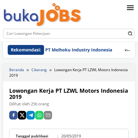
Loncat
ke
konten
Rekomendasi:
PT Meihoku Industry Indonesia
PT Hyunda
Beranda
Cikarang
Lowongan Kerja PT LZWL Motors Indonesia
2019
Lowongan Kerja PT LZWL Motors Indonesia
2019
Dilihat oleh 256 orang
Tanggal publikasi
:
20/05/2019