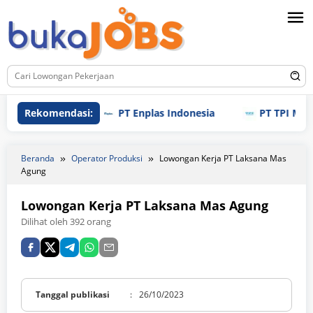
Loncat
ke
konten
Rekomendasi:
PT Enplas Indonesia
PT TPI Manufac
Beranda
Operator Produksi
Lowongan Kerja PT Laksana Mas
Agung
Lowongan Kerja PT Laksana Mas Agung
Dilihat oleh 392 orang
Tanggal publikasi
:
26/10/2023