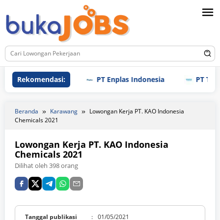
Loncat
ke
konten
Rekomendasi:
PT Enplas Indonesia
PT TPI Man
Beranda
Karawang
Lowongan Kerja PT. KAO Indonesia
Chemicals 2021
Lowongan Kerja PT. KAO Indonesia
Chemicals 2021
Dilihat oleh 398 orang
Tanggal publikasi
:
01/05/2021