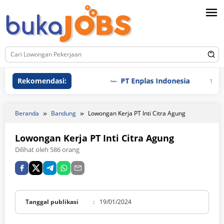
Loncat
ke
konten
Rekomendasi:
PT Enplas Indonesia
PT T
Beranda
Bandung
Lowongan Kerja PT Inti Citra Agung
Lowongan Kerja PT Inti Citra Agung
Dilihat oleh 586 orang
Tanggal publikasi
:
19/01/2024