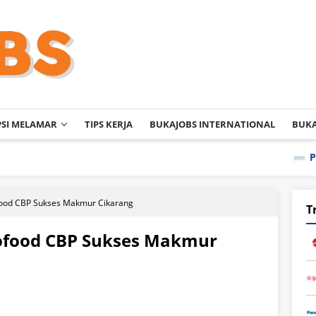
PSI MELAMAR
TIPS KERJA
BUKAJOBS INTERNATIONAL
BUKA
PT Schott Ig
food CBP Sukses Makmur Cikarang
T
ofood CBP Sukses Makmur