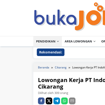
Loncat
ke
konten
PENDIDIKAN
AREA LOWONGAN
O
Rekomendasi:
Beranda
Cikarang
Lowongan Kerja PT Indo
Lowongan Kerja PT Ind
Cikarang
Dilihat oleh 309 orang