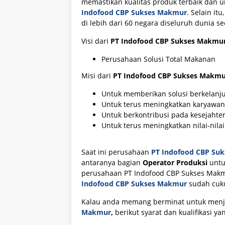
memastikan kualitas produk terbaik dan
Indofood CBP Sukses Makmur
. Selain it
di lebih dari 60 negara diseluruh dunia se
Visi dari
PT Indofood CBP Sukses Makmur
Perusahaan Solusi Total Makanan
Misi dari
PT Indofood CBP Sukses Makmu
Untuk memberikan solusi berkelanj
Untuk terus meningkatkan karyawan,
Untuk berkontribusi pada kesejahte
Untuk terus meningkatkan nilai-nila
Saat ini perusahaan
PT Indofood CBP Su
antaranya bagian
Operator Produksi
untu
perusahaan PT Indofood CBP Sukses Makm
Indofood CBP Sukses Makmur
sudah cuku
Kalau anda memang berminat untuk men
Makmur
,
berikut syarat dan kualifikasi y