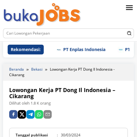
Loncat
ke
konten
Rekomendasi:
PT Enplas Indonesia
PT TPI M
Beranda
Bekasi
Lowongan Kerja PT Dong Il Indonesia -
Cikarang
Lowongan Kerja PT Dong Il Indonesia –
Cikarang
Dilihat oleh 1.8 K orang
Tanggal publikasi
:
30/03/2024