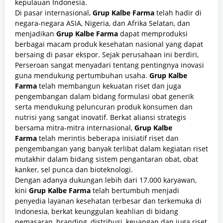
kepulauan Indonesia.
Di pasar internasional,
Grup Kalbe Farma
telah hadir di
negara-negara ASIA, Nigeria, dan Afrika Selatan, dan
menjadikan
Grup Kalbe Farma
dapat memproduksi
berbagai macam produk kesehatan nasional yang dapat
bersaing di pasar ekspor. Sejak perusahaan ini berdiri,
Perseroan sangat menyadari tentang pentingnya inovasi
guna mendukung pertumbuhan usaha.
Grup Kalbe
Farma
telah membangun kekuatan riset dan juga
pengembangan dalam bidang formulasi obat generik
serta mendukung peluncuran produk konsumen dan
nutrisi yang sangat inovatif. Berkat aliansi strategis
bersama mitra-mitra internasional,
Grup Kalbe
Farma
telah merintis beberapa inisiatif riset dan
pengembangan yang banyak terlibat dalam kegiatan riset
mutakhir dalam bidang sistem pengantaran obat, obat
kanker, sel punca dan bioteknologi.
Dengan adanya dukungan lebih dari 17.000 karyawan,
kini
Grup Kalbe Farma
telah bertumbuh menjadi
penyedia layanan kesehatan terbesar dan terkemuka di
Indonesia, berkat keunggulan keahlian di bidang
pemasaran, branding, distribusi, keuangan dan juga riset