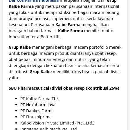
Dankos Farma Indonesia
merupakan bagian dari
Grup
Kalbe Farma
yang merupakan perusahaan internasional
yang fokus untuk memproduksi berbagai macam bidang
diantaranya farmasi , suplemen, nutrisi serta layanan
kesehatan. Perusahaan
Kalbe Farma
menghasilkan
beragam bahan farmasi.
Kalbe Farma
memiliki motto
Innovation for a Better Life.
Grup Kalbe
menangani berbagai macam portofolio merek
untuk berbagai macam produk diantaranya obat resep,
obat bebas, minuman energi dan nutrisi, yang telah
dilengkapi dengan kekuatan bisnis usaha kemasan serta
distribusi.
Grup Kalbe
memiliki fokus bisnis pada 4 divisi,
yaitu:
SBU Pharmaceutical (divisi obat resep (kontribusi 25%)
PT Kalbe Farma Tbk
PT Hexpharm Jaya
PT Dankos Farma
PT Finusolprima
Kalbe Vision Private Limited (Pte., Ltd.)
Innogene Kalbiotech Pte., Ltd