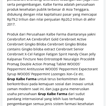
serta pengembangan. Kalbe Farma adalah perusahaan
produk kesehatan publik terbesar di Asia Tenggara,
didukung dengan nilai kapitalisasi pasar yang mencapai
Rp79,2 triliun dan nilai penjualan Rp20,2 triliun di akhir
2017.
Produk dari Perusahaan Kalbe Farma diantaranya yakni
Cerebrofort AA Cerebrofort Gold Cerebrovit Active
Cerebrovit Gingko Biloba Cerebrovit Gingko Biloba
contains Gingko biloba extract Cerebrovit Senior
Cerebrovit X-Cel Fatigon Fatigon Spirit Handy Clean Jelly
Kalpanax Tincture Neo Entrostop® Neuralgin Procold®
Promag Double Action Promag Tablet WOODS’
Peppermint Antitussive WOODS’ Peppermint Expectorant
Syrup WOODS’ Peppermint Lozenges Xon-Ce etc.
Grup Kalbe Farma
untuk terus berkomitmen dan
berkontribusi pada kemajuan sosial dan inovasi untuk
zaman modern saat ini, dan juga guna meneruskan
usaha perusahaan
Grup Kalbe Farma
dari sudut
pandang internasional yang lebih luas terhadap
pengembangan semua jenis sistem farmasi kesehatan