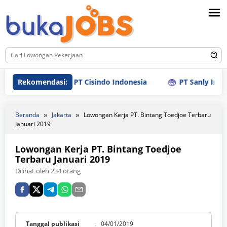
Loncat
ke
konten
Rekomendasi:
PT Cisindo Indonesia
PT Sanly Industries
Beranda
Jakarta
Lowongan Kerja PT. Bintang Toedjoe Terbaru
Januari 2019
Lowongan Kerja PT. Bintang Toedjoe
Terbaru Januari 2019
Dilihat oleh 234 orang
Tanggal publikasi
:
04/01/2019