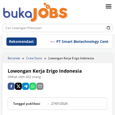
Loncat
ke
konten
Rekomendasi:
PT Smart Biotechnology Center
Beranda
Crew Store
Lowongan Kerja Erigo Indonesia
Lowongan Kerja Erigo Indonesia
Dilihat oleh 432 orang
Tanggal publikasi
:
27/01/2024