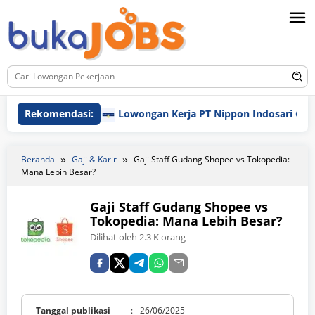
Loncat
ke
konten
Rekomendasi:
Lowongan Kerja PT Nippon Indosari Corpind
Beranda
Gaji & Karir
Gaji Staff Gudang Shopee vs Tokopedia:
Mana Lebih Besar?
Gaji Staff Gudang Shopee vs
Tokopedia: Mana Lebih Besar?
Dilihat oleh 2.3 K orang
Tanggal publikasi
:
26/06/2025