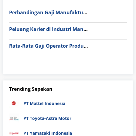
Perbandingan Gaji Manufaktur di 5 Negara Maju: Peluang Tabungan Ratusan Juta bagi Pekerja Indonesia
Peluang Karier di Industri Manufaktur Jepang 2026: Analisis Gaji, Jenis Pekerjaan, dan Standar Keselamatan Kerja
Rata-Rata Gaji Operator Produksi Jabodetabek 2025: Bedah Tuntas UMK, Lemburan, dan Realita Hidup Buruh
Trending Sepekan
PT Mattel Indonesia
PT Toyota-Astra Motor
PT Yamazaki Indonesia