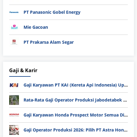
PT Panasonic Gobel Energy
Mie Gacoan
PT Prakarsa Alam Segar
Gaji & Karir
Gaji Karyawan PT KAI (Kereta Api Indonesia) Update 2025
Rata-Rata Gaji Operator Produksi Jabodetabek 2025: Bedah Tuntas UMK, Lemburan, dan Realita Hidup Buruh
Gaji Karyawan Honda Prospect Motor Semua Divisi
Gaji Operator Produksi 2026: Pilih PT Astra Honda Motor (AHM) atau Manufaktur di Jepang?