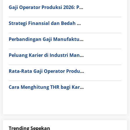
Gaji Operator Produksi 2026: Pilih PT Astra Honda Motor (AHM) atau Manufaktur di Jepang?
Strategi Finansial dan Bedah Gaji Karyawan PT Astra Honda Motor (AHM)
Perbandingan Gaji Manufaktur di 5 Negara Maju: Peluang Tabungan Ratusan Juta bagi Pekerja Indonesia
Peluang Karier di Industri Manufaktur Jepang 2026: Analisis Gaji, Jenis Pekerjaan, dan Standar Keselamatan Kerja
Rata-Rata Gaji Operator Produksi Jabodetabek 2025: Bedah Tuntas UMK, Lemburan, dan Realita Hidup Buruh
Cara Menghitung THR bagi Karyawan Kontrak: Panduan Lengkap Biar Nggak Kena Prank Perusahaan
Trending Sepekan