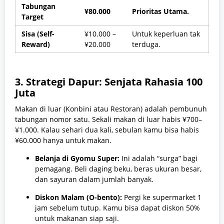
Tabungan
¥80.000
Prioritas Utama.
Target
Sisa (Self-
¥10.000 –
Untuk keperluan tak
Reward)
¥20.000
terduga.
3. Strategi Dapur: Senjata Rahasia 100
Juta
Makan di luar (Konbini atau Restoran) adalah pembunuh
tabungan nomor satu. Sekali makan di luar habis ¥700–
¥1.000. Kalau sehari dua kali, sebulan kamu bisa habis
¥60.000 hanya untuk makan.
Belanja di Gyomu Super:
Ini adalah “surga” bagi
pemagang. Beli daging beku, beras ukuran besar,
dan sayuran dalam jumlah banyak.
Diskon Malam (O-bento):
Pergi ke supermarket 1
jam sebelum tutup. Kamu bisa dapat diskon 50%
untuk makanan siap saji.