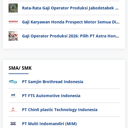
Rata-Rata Gaji Operator Produksi Jabodetabek 2025: Bedah Tuntas UMK, Lemburan, dan Realita Hidup Buruh
Gaji Karyawan Honda Prospect Motor Semua Divisi
Gaji Operator Produksi 2026: Pilih PT Astra Honda Motor (AHM) atau Manufaktur di Jepang?
SMA/ SMK
PT Samjin Brothread Indonesia
PT FTS Automotive Indonesia
PT Chinli plastic Technology Indonesia
PT Multi Indomandiri (MIM)