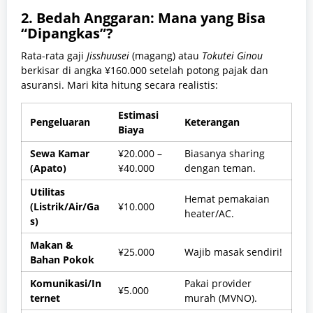
2. Bedah Anggaran: Mana yang Bisa
“Dipangkas”?
Rata-rata gaji
Jisshuusei
(magang) atau
Tokutei Ginou
berkisar di angka ¥160.000 setelah potong pajak dan
asuransi. Mari kita hitung secara realistis:
Estimasi
Pengeluaran
Keterangan
Biaya
Sewa Kamar
¥20.000 –
Biasanya sharing
(Apato)
¥40.000
dengan teman.
Utilitas
Hemat pemakaian
(Listrik/Air/Ga
¥10.000
heater/AC.
s)
Makan &
¥25.000
Wajib masak sendiri!
Bahan Pokok
Komunikasi/In
Pakai provider
¥5.000
ternet
murah (MVNO).