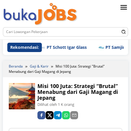
Loncat
ke
konten
Rekomendasi:
PT Schott Igar Glass
PT Samjin Brothre
Beranda
Gaji & Karir
Misi 100 Juta: Strategi "Brutal"
Menabung dari Gaji Magang di Jepang
Misi 100 Juta: Strategi “Brutal”
Menabung dari Gaji Magang di
Jepang
Dilihat oleh 1 K orang