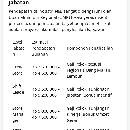
Jabatan
Pendapatan di industri F&B sangat dipengaruhi oleh
Upah Minimum Regional (UMR) lokasi gerai, insentif
performa, dan pencapaian target penjualan. Berikut
adalah proyeksi akumulasi penghasilan karyawan:
Level
Estimasi
Jabata
Pendapatan
Komponen Penghasilan
n
Bulanan
Gaji Pokok (sesuai
Crew
Rp 2.500.000 –
regional), Uang Makan,
Store
Rp 4.500.000
Lembur
Shift
Rp 3.500.000 –
Gaji Pokok, Tunjangan
Leade
Rp 5.200.000
Jabatan, Bonus Insentif
r
Store
Gaji Pokok, Tunjangan
Rp 5.000.000 –
Mana
Kinerja, Bonus Omzet
Rp 7.500.000
ger
Gerai