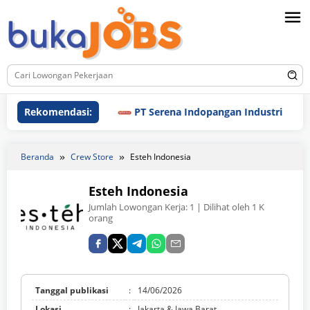
Loncat
ke
konten
Rekomendasi:
PT Serena Indopangan Industri
PT
Beranda
Crew Store
Esteh Indonesia
Esteh Indonesia
Jumlah Lowongan Kerja:
1
| Dilihat oleh 1 K
orang
Tanggal publikasi
:
14/06/2026
Lokasi
:
Jakarta & Jawa Barat