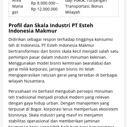
Area
Gaji Pokok, Tunjangan
Rp 8.000.000 –
Mana
Transportasi, Bonus
Rp 12.000.000
ger
Wilayah
Profil dan Skala Industri PT Esteh
Indonesia Makmur
Didirikan sebagai respon terhadap tingginya konsumsi
teh di Indonesia, PT Esteh Indonesia Makmur
bertransformasi dari bisnis skala kecil menjadi salah satu
pemimpin pasar dalam industri minuman kekinian.
Menggunakan model bisnis kemitraan (waralaba) dan
gerai milik korporasi, jaringan bisnis ini telah
mengoperasikan ratusan gerai yang tersebar di berbagai
wilayah Nusantara.
Perusahaan ini berhasil mengubah persepsi minuman
teh tradisional menjadi produk modern yang relevan
dengan gaya hidup urban. Dengan manajemen yang
terpusat di Bogor, korporasi terus memperluas ekosistem
bisnisnya. Skala industri yang masif ini menjamin
stabilitas operasional dan memberikan jaminan
keamanan kerja yang lebih baik bagi para karyawannya