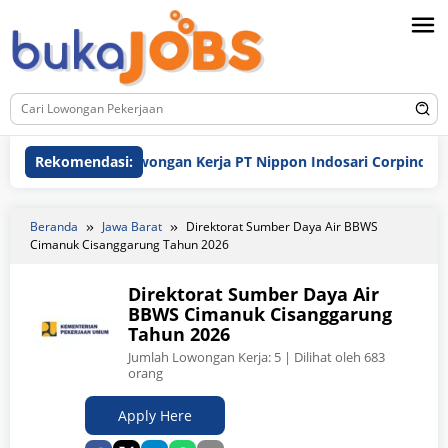
Loncat
ke
konten
Rekomendasi:
Lowongan Kerja PT Nippon Indosari Corpindo Tbk. B
Beranda
Jawa Barat
Direktorat Sumber Daya Air BBWS
Cimanuk Cisanggarung Tahun 2026
Direktorat Sumber Daya Air
BBWS Cimanuk Cisanggarung
Tahun 2026
Jumlah Lowongan Kerja:
5
| Dilihat oleh 683
orang
Apply Here