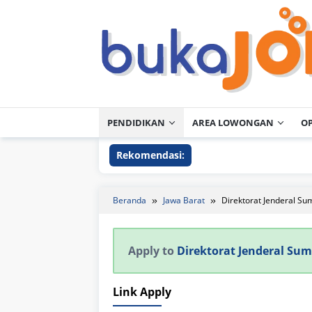
Loncat
ke
konten
PENDIDIKAN
AREA LOWONGAN
O
Rekomendasi:
Beranda
Jawa Barat
Direktorat Jenderal S
Apply to
Direktorat Jenderal Su
Link Apply