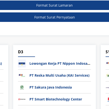
Format Surat Lamaran
Format Surat Pernyataan
D3
S
s)
Lowongan Kerja PT Nippon Indosari Corpindo Tbk. Bulan Agustus 2026
PT Reska Multi Usaha (KAI Services)
PT Sakura Java Indonesia
PT Smart Biotechnology Center