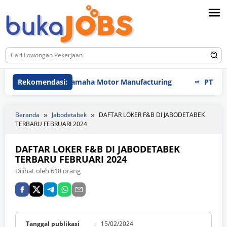
Loncat
ke
konten
Rekomendasi:
PT Yamaha Motor Manufacturing
PT FTS Auto
Beranda
Jabodetabek
DAFTAR LOKER F&B DI JABODETABEK
TERBARU FEBRUARI 2024
DAFTAR LOKER F&B DI JABODETABEK
TERBARU FEBRUARI 2024
Dilihat oleh 618 orang
Tanggal publikasi
:
15/02/2024