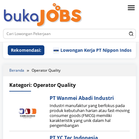
Loncat
ke
konten
Rekomendasi:
Lowongan Kerja PT Nippon Indosari Co
Beranda
Operator Quality
Kategori:
Operator Quality
PT Wanmei Abadi Industri
Industri manufaktur yang berfokus pada
produk kebutuhan harian atau fast-moving
consumer goods (FMCG) memiliki
karakteristik yang unik dalam hal
pengembangan
PT YC Tec Indonesia