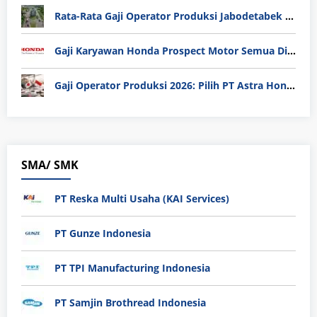
Rata-Rata Gaji Operator Produksi Jabodetabek 2025: Bedah Tuntas UMK, Lemburan, dan Realita Hidup Buruh
Gaji Karyawan Honda Prospect Motor Semua Divisi
Gaji Operator Produksi 2026: Pilih PT Astra Honda Motor (AHM) atau Manufaktur di Jepang?
SMA/ SMK
PT Reska Multi Usaha (KAI Services)
PT Gunze Indonesia
PT TPI Manufacturing Indonesia
PT Samjin Brothread Indonesia