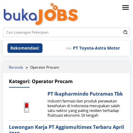
Loncat
ke
konten
Rekomendasi:
PT Toyota-Astra Motor
Beranda
Operator Procam
Kategori:
Operator Procam
PT Ikapharmindo Putramas Tbk
Industri farmasi dan produk perawatan
kesehatan di Indonesia merupakan salah
satu sektor yang paling resilien terhadap
fluktuasi ekonomi. Di tengah
Lowongan Kerja PT Aggiomultimex Terbaru April