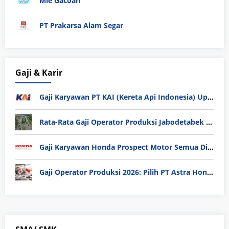
Mie Gacoan
PT Prakarsa Alam Segar
Gaji & Karir
Gaji Karyawan PT KAI (Kereta Api Indonesia) Update 2025
Rata-Rata Gaji Operator Produksi Jabodetabek 2025: Bedah Tuntas UMK, Lemburan, dan Realita Hidup Buruh
Gaji Karyawan Honda Prospect Motor Semua Divisi
Gaji Operator Produksi 2026: Pilih PT Astra Honda Motor (AHM) atau Manufaktur di Jepang?