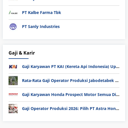
PT Kalbe Farma Tbk
PT Sanly Industries
Gaji & Karir
Gaji Karyawan PT KAI (Kereta Api Indonesia) Update 2025
Rata-Rata Gaji Operator Produksi Jabodetabek 2025: Bedah Tuntas UMK, Lemburan, dan Realita Hidup Buruh
Gaji Karyawan Honda Prospect Motor Semua Divisi
Gaji Operator Produksi 2026: Pilih PT Astra Honda Motor (AHM) atau Manufaktur di Jepang?