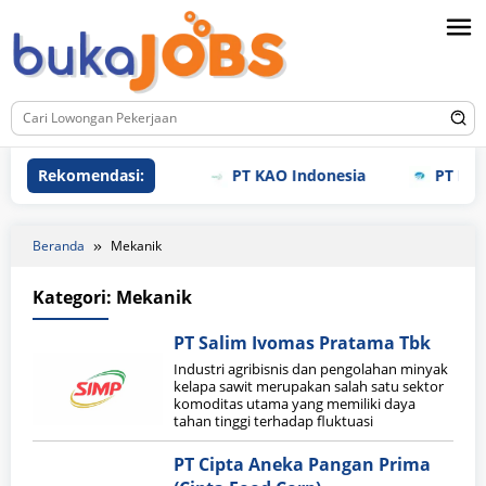
Loncat
ke
konten
Rekomendasi:
PT KAO Indonesia
PT Meiho
Beranda
Mekanik
Kategori:
Mekanik
PT Salim Ivomas Pratama Tbk
Industri agribisnis dan pengolahan minyak
kelapa sawit merupakan salah satu sektor
komoditas utama yang memiliki daya
tahan tinggi terhadap fluktuasi
PT Cipta Aneka Pangan Prima