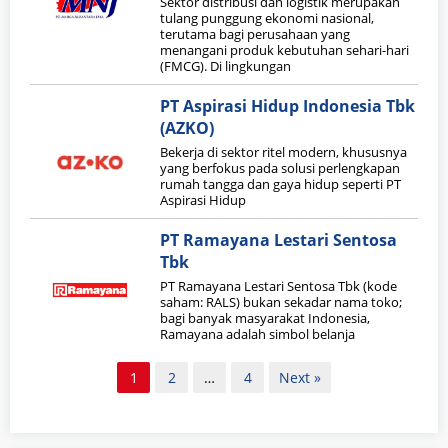
Sektor distribusi dan logistik merupakan
tulang punggung ekonomi nasional,
terutama bagi perusahaan yang
menangani produk kebutuhan sehari-hari
(FMCG). Di lingkungan
PT Aspirasi Hidup Indonesia Tbk
(AZKO)
Bekerja di sektor ritel modern, khususnya
yang berfokus pada solusi perlengkapan
rumah tangga dan gaya hidup seperti PT
Aspirasi Hidup
PT Ramayana Lestari Sentosa
Tbk
PT Ramayana Lestari Sentosa Tbk (kode
saham: RALS) bukan sekadar nama toko;
bagi banyak masyarakat Indonesia,
Ramayana adalah simbol belanja
Paginasi
1
2
…
4
Next »
pos