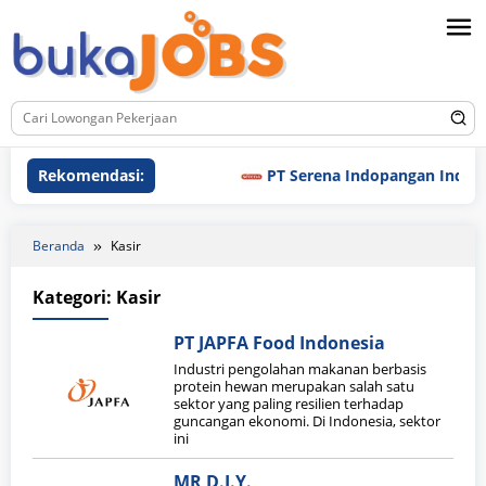
Loncat
ke
konten
Rekomendasi:
PT Serena Indopangan Industri
Beranda
Kasir
Kategori:
Kasir
PT JAPFA Food Indonesia
Industri pengolahan makanan berbasis
protein hewan merupakan salah satu
sektor yang paling resilien terhadap
guncangan ekonomi. Di Indonesia, sektor
ini
MR D.I.Y.