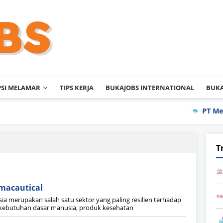
PSI MELAMAR
TIPS KERJA
BUKAJOBS INTERNATIONAL
BUKA
PT Meihok
T
macautical
sia merupakan salah satu sektor yang paling resilien terhadap
 kebutuhan dasar manusia, produk kesehatan