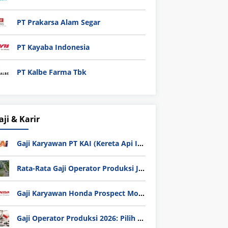
PT Prakarsa Alam Segar
PT Kayaba Indonesia
PT Kalbe Farma Tbk
aji & Karir
Gaji Karyawan PT KAI (Kereta Api Indonesia) Update 2025
Rata-Rata Gaji Operator Produksi Jabodetabek 2025: Bedah Tuntas UMK, Lemburan, dan Realita Hidup Buruh
Gaji Karyawan Honda Prospect Motor Semua Divisi
Gaji Operator Produksi 2026: Pilih PT Astra Honda Motor (AHM) atau Manufaktur di Jepang?