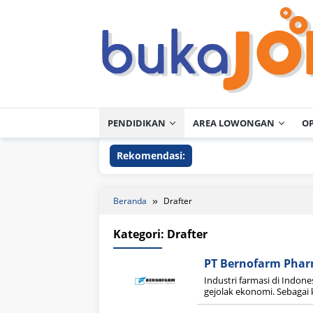
Loncat
ke
konten
PENDIDIKAN
AREA LOWONGAN
O
Rekomendasi:
Beranda
Drafter
Kategori:
Drafter
PT Bernofarm Phar
Industri farmasi di Indone
gejolak ekonomi. Sebagai