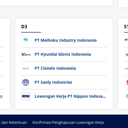
D3
S
PT Meihoku Industry Indonesia
PT Hyundai Glovis Indonesia
PT Cisindo Indonesia
PT Sanly Industries
s)
Lowongan Kerja PT Nippon Indosari Corpindo Tbk. Bulan Agustus 2026
t dan Ketentuan
Konfirmasi Penghapusan Lowongan Kerja