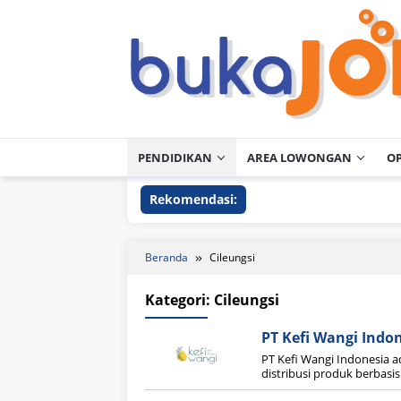
Loncat
ke
konten
PENDIDIKAN
AREA LOWONGAN
O
Rekomendasi:
Beranda
Cileungsi
Kategori:
Cileungsi
PT Kefi Wangi Indo
PT Kefi Wangi Indonesia 
distribusi produk berbasis