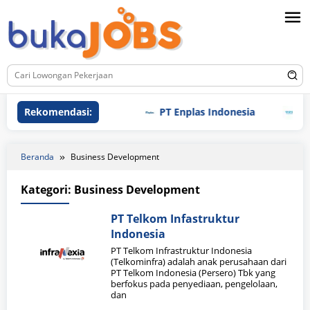
Loncat
ke
konten
Rekomendasi:
PT Enplas Indonesia
PT T
Beranda
Business Development
Kategori:
Business Development
PT Telkom Infastruktur
Indonesia
PT Telkom Infrastruktur Indonesia
(Telkominfra) adalah anak perusahaan dari
PT Telkom Indonesia (Persero) Tbk yang
berfokus pada penyediaan, pengelolaan,
dan