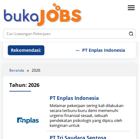
Loncat
ke
konten
Rekomendasi:
PT Enplas Indonesia
Beranda
2026
Tahun:
2026
PT Enplas Indonesia
Melamar pekerjaan sering kali dilakukan
secara terburu-buru demi memenuhi
urgensi finansial sesaat, sebuah
pendekatan psikologis yang dipicu oleh
keinginan untuk
PT Tri Saudara Sentosa