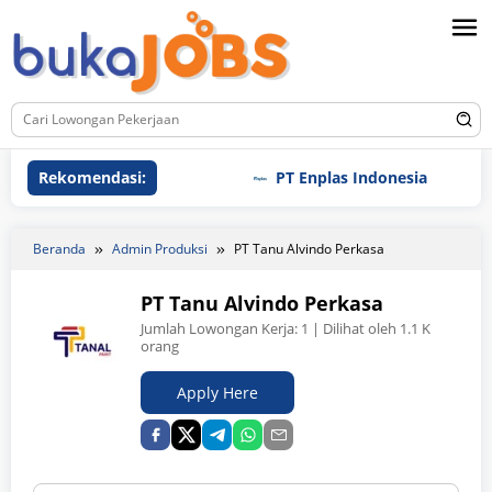
Loncat
ke
konten
Rekomendasi:
PT Enplas Indonesia
PT
Beranda
Admin Produksi
PT Tanu Alvindo Perkasa
PT Tanu Alvindo Perkasa
Jumlah Lowongan Kerja:
1
| Dilihat oleh 1.1 K
orang
Apply Here