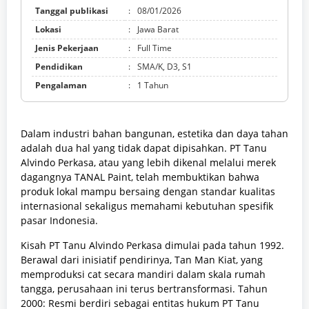
Tanggal publikasi
:
08/01/2026
Lokasi
:
Jawa Barat
Jenis Pekerjaan
:
Full Time
Pendidikan
:
SMA/K, D3, S1
Pengalaman
:
1 Tahun
Dalam industri bahan bangunan, estetika dan daya tahan
adalah dua hal yang tidak dapat dipisahkan. PT Tanu
Alvindo Perkasa, atau yang lebih dikenal melalui merek
dagangnya TANAL Paint, telah membuktikan bahwa
produk lokal mampu bersaing dengan standar kualitas
internasional sekaligus memahami kebutuhan spesifik
pasar Indonesia.
Kisah PT Tanu Alvindo Perkasa dimulai pada tahun 1992.
Berawal dari inisiatif pendirinya, Tan Man Kiat, yang
memproduksi cat secara mandiri dalam skala rumah
tangga, perusahaan ini terus bertransformasi. Tahun
2000: Resmi berdiri sebagai entitas hukum PT Tanu