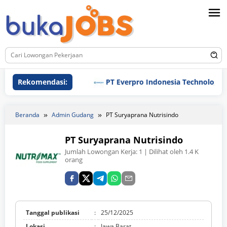
Loncat
ke
konten
Rekomendasi:
PT Everpro Indonesia Technologies
Beranda
Admin Gudang
PT Suryaprana Nutrisindo
PT Suryaprana Nutrisindo
Jumlah Lowongan Kerja:
1
| Dilihat oleh 1.4 K
orang
Tanggal publikasi
:
25/12/2025
Lokasi
:
Jawa Barat