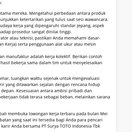
n:
k utama mereka. Mengetahui perbedaan antara produk
nunjukkan ketertarikan yang tulus saat sesi wawancara.
budaya kerja yang dipengaruhi standar Jepang, aspek
dap prosedur sangat dinilai tinggi.
ator atau teknisi, pastikan Anda memahami dasar-
n Kerja) serta penggunaan alat ukur atau mesin
n manufaktur adalah kerja kolektif. Berikan contoh
rhasil bekerja sama dalam tim untuk menyelesaikan
amar, luangkan waktu sejenak untuk mengevaluasi
arir yang ditawarkan sejalan dengan rencana hidup
 depan. Kesesuaian antara ambisi pribadi dan
ekerjaan tidak terasa sebagai beban, melainkan sarana
mbali membuka lowongan kerja terbaru pada bulan Mei
batan yang saat ini tersedia bagi Anda para pencari
 karir Anda bersama PT Surya TOTO Indonesia Tbk