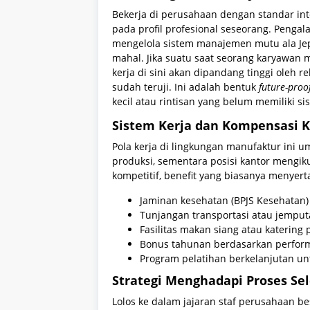
Bekerja di perusahaan dengan standar inte
pada profil profesional seseorang. Penga
mengelola sistem manajemen mutu ala Jepa
mahal. Jika suatu saat seorang karyawan
kerja di sini akan dipandang tinggi oleh re
sudah teruji. Ini adalah bentuk
future-proo
kecil atau rintisan yang belum memiliki s
Sistem Kerja dan Kompensasi 
Pola kerja di lingkungan manufaktur in
produksi, sementara posisi kantor mengikut
kompetitif, benefit yang biasanya menyerta
Jaminan kesehatan (BPJS Kesehatan)
Tunjangan transportasi atau jempu
Fasilitas makan siang atau katering
Bonus tahunan berdasarkan perform
Program pelatihan berkelanjutan u
Strategi Menghadapi Proses Sel
Lolos ke dalam jajaran staf perusahaan b