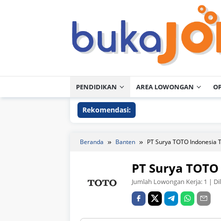
Loncat
ke
konten
PENDIDIKAN
AREA LOWONGAN
O
Rekomendasi:
Beranda
Banten
PT Surya TOTO Indonesia 
PT Surya TOTO
Jumlah Lowongan Kerja:
1
| Di