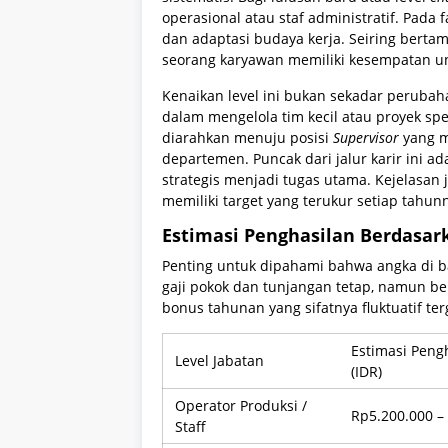
operasional atau staf administratif. Pada
dan adaptasi budaya kerja. Seiring berta
seorang karyawan memiliki kesempatan un
Kenaikan level ini bukan sekadar peruba
dalam mengelola tim kecil atau proyek sp
diarahkan menuju posisi
Supervisor
yang m
departemen. Puncak dari jalur karir ini a
strategis menjadi tugas utama. Kejelasan j
memiliki target yang terukur setiap tahun
Estimasi Penghasilan Berdasar
Penting untuk dipahami bahwa angka di b
gaji pokok dan tunjangan tetap, namun be
bonus tahunan yang sifatnya fluktuatif t
Estimasi Peng
Level Jabatan
(IDR)
Operator Produksi /
Rp5.200.000 –
Staff