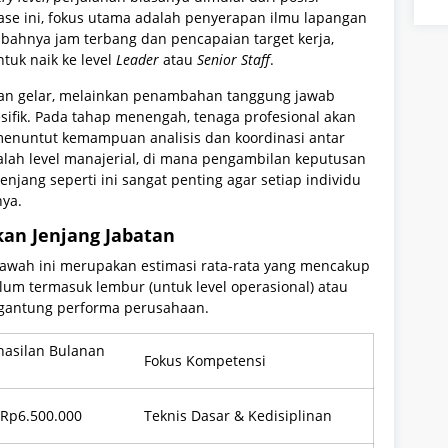
 fase ini, fokus utama adalah penyerapan ilmu lapangan
mbahnya jam terbang dan pencapaian target kerja,
tuk naik ke level
Leader
atau
Senior Staff
.
han gelar, melainkan penambahan tanggung jawab
esifik. Pada tahap menengah, tenaga profesional akan
enuntut kemampuan analisis dan koordinasi antar
dalah level manajerial, di mana pengambilan keputusan
enjang seperti ini sangat penting agar setiap individu
nya.
kan Jenjang Jabatan
awah ini merupakan estimasi rata-rata yang mencakup
lum termasuk lembur (untuk level operasional) atau
ergantung performa perusahaan.
hasilan Bulanan
Fokus Kompetensi
 Rp6.500.000
Teknis Dasar & Kedisiplinan