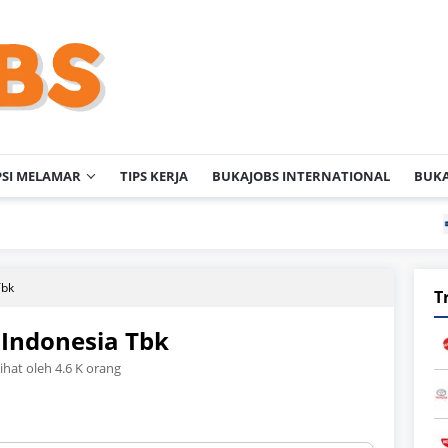
PSI MELAMAR
TIPS KERJA
BUKAJOBS INTERNATIONAL
BUKA
Lowonga
Tbk
T
 Indonesia Tbk
lihat oleh 4.6 K orang