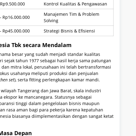
 Rp9.500.000
Kontrol Kualitas & Pengawasan
Manajemen Tim & Problem
– Rp16.000.000
Solving
– Rp45.000.000
Strategi Bisnis & Efisiensi
esia Tbk secara Mendalam
ama besar yang sudah menjadi standar kualitas
iri sejak tahun 1977 sebagai hasil kerja sama patungan
 dan mitra lokal, perusahaan ini telah bertransformasi
okus usahanya meliputi produksi dan penjualan
chen set
), serta fitting perlengkapan kamar mandi.
 wilayah Tangerang dan Jawa Barat, skala industri
a ekspor ke mancanegara. Statusnya sebagai
paransi tinggi dalam pengelolaan bisnis maupun
kan rasa aman bagi para pekerja karena kepatuhan
onesia biasanya diimplementasikan dengan sangat ketat
 Masa Depan