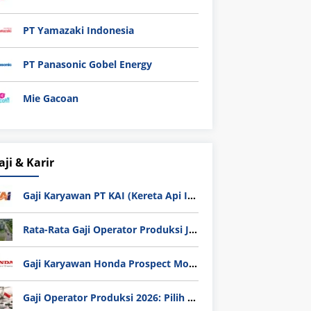
PT Yamazaki Indonesia
PT Panasonic Gobel Energy
Mie Gacoan
aji & Karir
Gaji Karyawan PT KAI (Kereta Api Indonesia) Update 2025
Rata-Rata Gaji Operator Produksi Jabodetabek 2025: Bedah Tuntas UMK, Lemburan, dan Realita Hidup Buruh
Gaji Karyawan Honda Prospect Motor Semua Divisi
Gaji Operator Produksi 2026: Pilih PT Astra Honda Motor (AHM) atau Manufaktur di Jepang?