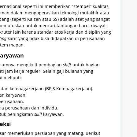
rnasional seperti ini memberikan “stempel” kualitas
laman dalam mengoperasikan teknologi mutakhir atau
ng (seperti Kaizen atau 5S) adalah aset yang sangat
 memutuskan untuk mencari tantangan baru, riwayat
kruter lain karena standar etos kerja dan disiplin yang
fing
karir yang tidak bisa didapatkan di perusahaan
istem mapan.
Karyawan
i umumnya mengikuti pembagian
shift
untuk bagian
i jam kerja reguler. Selain gaji bulanan yang
i meliputi:
 dan ketenagakerjaan (BPJS Ketenagakerjaan).
tan karyawan.
 perusahaan.
a perusahaan dan individu.
ntuk peningkatan
skill
karyawan.
eksi
esar memerlukan persiapan yang matang. Berikut