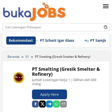
Loncat
ke
konten
Rekomendasi:
PT Schott Igar Glass
PT Samjin Brothre
Beranda
S1
PT Smelting (Gresik Smelter & Refinery)
PT Smelting (Gresik Smelter &
Refinery)
Jumlah Lowongan Kerja:
1
| Dilihat oleh 699
orang
Apply Here