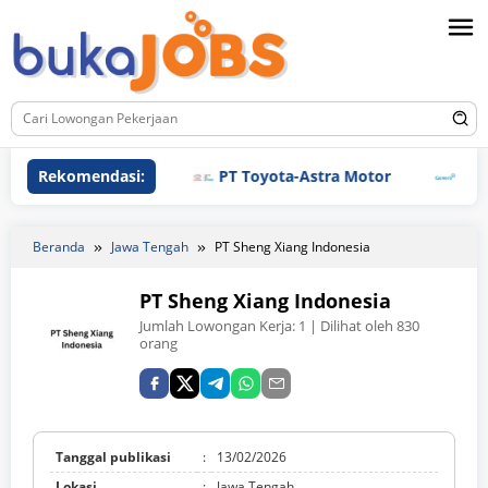
Loncat
ke
konten
Rekomendasi:
PT Toyota-Astra Motor
PT Gene
Beranda
Jawa Tengah
PT Sheng Xiang Indonesia
PT Sheng Xiang Indonesia
Jumlah Lowongan Kerja:
1
| Dilihat oleh 830
orang
Tanggal publikasi
:
13/02/2026
Lokasi
:
Jawa Tengah