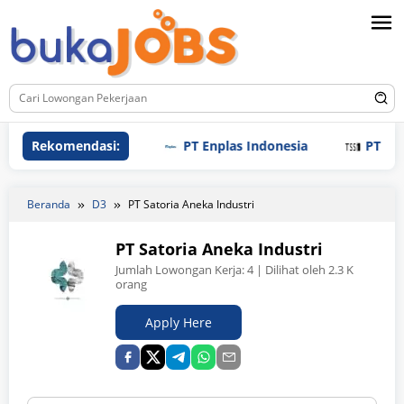
Loncat
ke
konten
Rekomendasi:
PT Enplas Indonesia
PT Tri Sauda
Beranda
D3
PT Satoria Aneka Industri
PT Satoria Aneka Industri
Jumlah Lowongan Kerja:
4
| Dilihat oleh 2.3 K
orang
Apply Here