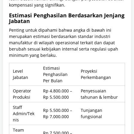
kompensasi yang signifikan.
Estimasi Penghasilan Berdasarkan Jenjang
Jabatan
Penting untuk dipahami bahwa angka di bawah ini
merupakan estimasi berdasarkan standar industri
manufaktur di wilayah operasional terkait dan dapat
berubah sesuai kebijakan internal serta regulasi upah
minimum yang berlaku.
Estimasi
Level
Proyeksi
Penghasilan
Jabatan
Perkembangan
Per Bulan
Operator
Rp 4.800.000 –
Penyesuaian
Produksi
Rp 5.500.000
tahunan & lembur
Staff
Rp 5.500.000 –
Tunjangan
Admin/Tek
Rp 7.000.000
fungsional
nis
Team
Rp 7.500.000 –