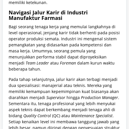
memiliki ketekunan.
Navigasi Jalur Karir di Industri
Manufaktur Farmasi
Bagi seorang tenaga kerja yang memulai langkahnya di
level operasional, jenjang karir tidak berhenti pada posisi
operator produksi semata. Industri ini mengenal sistem
pemangkatan yang didasarkan pada kompetensi dan
masa kerja. Umumnya, seorang pemula yang
menunjukkan performa stabil dapat diproyeksikan
menjadi
Team Leader
atau
Foreman
dalam kurun waktu
beberapa tahun.
Pada tahap selanjutnya, jalur karir akan terbagi menjadi
dua spesialisasi: manajerial atau teknis. Mereka yang
memiliki kemampuan kepemimpinan kuat biasanya akan
diarahkan menjadi
Supervisor
hingga
Production Manager
.
Sementara itu, tenaga profesional yang lebih menyukai
aspek teknis dapat berkembang menjadi tenaga ahli di
bidang
Quality Control
(QC) atau
Maintenance Specialist
.
Setiap kenaikan level ini membawa tanggung jawab yang
lebih besar, namun diiringi dengan penyesuaian struktur