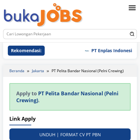
Loncat
ke
konten
Rekomendasi:
PT Enplas Indonesia
Beranda
Jakarta
PT Pelita Bandar Nasional (Pelni Crewing)
Apply to
PT Pelita Bandar Nasional (Pelni
Crewing)
.
Link Apply
UNDUH | FORMAT CV PT PBN