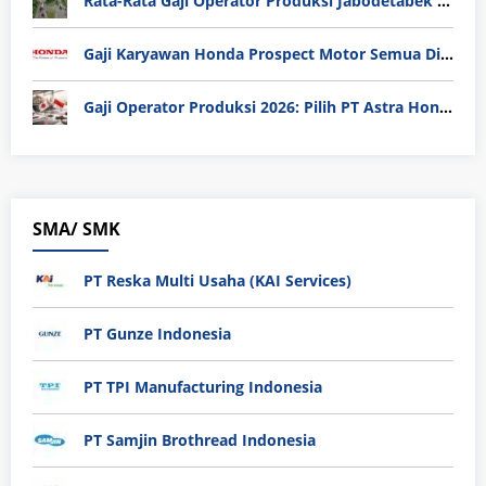
Rata-Rata Gaji Operator Produksi Jabodetabek 2025: Bedah Tuntas UMK, Lemburan, dan Realita Hidup Buruh
Gaji Karyawan Honda Prospect Motor Semua Divisi
Gaji Operator Produksi 2026: Pilih PT Astra Honda Motor (AHM) atau Manufaktur di Jepang?
SMA/ SMK
PT Reska Multi Usaha (KAI Services)
PT Gunze Indonesia
PT TPI Manufacturing Indonesia
PT Samjin Brothread Indonesia