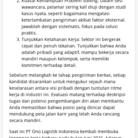
Kuasai Kemampuan Problem Solving: Dalam sesi
wawancara, pelamar sering kali diuji dengan studi
kasus nyata, seperti bagaimana mengatasi
keterlambatan pengiriman akibat faktor eksternal.
Jawablah dengan sistematis, fokus pada solusi
praktis.
Tunjukkan Ketahanan Kerja: Sektor ini bergerak
cepat dan penuh tekanan. Tunjukkan bahwa Anda
adalah pribadi yang adaptif, mampu bekerja secara
mandiri maupun kelompok, serta memiliki
komitmen terhadap detail.
Sebelum melangkah ke tahap pengiriman berkas, setiap
kandidat disarankan untuk mengukur sejauh mana
keselarasan antara visi pribadi dengan tuntutan ritme
kerja di industri ini. Evaluasi matang terhadap deskripsi
tugas dan potensi pengembangan diri akan membantu
Anda memastikan bahwa posisi yang diincar dapat
mendukung peta jalan karir yang telah Anda rancang
secara mandiri.
Saat ini PT Ono Logistik Indonesia kembali membuka
lowongan kerja terbaru pada bulan Juni 2026. Adapun