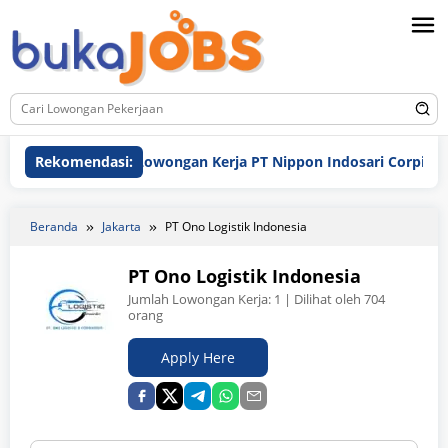
Loncat
ke
konten
Rekomendasi:
Lowongan Kerja PT Nippon Indosari Corpindo Tbk. 
Beranda
Jakarta
PT Ono Logistik Indonesia
PT Ono Logistik Indonesia
Jumlah Lowongan Kerja:
1
| Dilihat oleh 704
orang
Apply Here