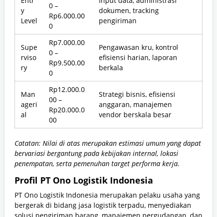
Entr
Input data, administrasi
0 –
y
dokumen, tracking
Rp6.000.00
Level
pengiriman
0
Rp7.000.00
Supe
Pengawasan kru, kontrol
0 –
rviso
efisiensi harian, laporan
Rp9.500.00
ry
berkala
0
Rp12.000.0
Man
Strategi bisnis, efisiensi
00 –
ageri
anggaran, manajemen
Rp20.000.0
al
vendor berskala besar
00
Catatan: Nilai di atas merupakan estimasi umum yang dapat
bervariasi bergantung pada kebijakan internal, lokasi
penempatan, serta pemenuhan target performa kerja.
Profil PT Ono Logistik Indonesia
PT Ono Logistik Indonesia merupakan pelaku usaha yang
bergerak di bidang jasa logistik terpadu, menyediakan
solusi pengiriman barang, manajemen pergudangan, dan