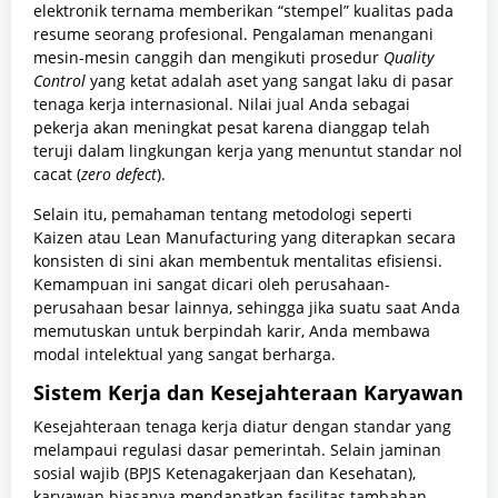
elektronik ternama memberikan “stempel” kualitas pada
resume seorang profesional. Pengalaman menangani
mesin-mesin canggih dan mengikuti prosedur
Quality
Control
yang ketat adalah aset yang sangat laku di pasar
tenaga kerja internasional. Nilai jual Anda sebagai
pekerja akan meningkat pesat karena dianggap telah
teruji dalam lingkungan kerja yang menuntut standar nol
cacat (
zero defect
).
Selain itu, pemahaman tentang metodologi seperti
Kaizen atau Lean Manufacturing yang diterapkan secara
konsisten di sini akan membentuk mentalitas efisiensi.
Kemampuan ini sangat dicari oleh perusahaan-
perusahaan besar lainnya, sehingga jika suatu saat Anda
memutuskan untuk berpindah karir, Anda membawa
modal intelektual yang sangat berharga.
Sistem Kerja dan Kesejahteraan Karyawan
Kesejahteraan tenaga kerja diatur dengan standar yang
melampaui regulasi dasar pemerintah. Selain jaminan
sosial wajib (BPJS Ketenagakerjaan dan Kesehatan),
karyawan biasanya mendapatkan fasilitas tambahan