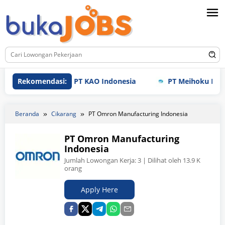
Loncat
ke
konten
Rekomendasi:
PT KAO Indonesia
PT Meihoku Industry I
Beranda
Cikarang
PT Omron Manufacturing Indonesia
PT Omron Manufacturing
Indonesia
Jumlah Lowongan Kerja:
3
| Dilihat oleh 13.9 K
orang
Apply Here