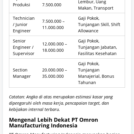
Lembur, Uang
Produksi
7.500.000
Makan, Transport
Technician
Gaji Pokok,
7.500.000 –
/ Junior
Tunjangan Skill, Shift
11.000.000
Engineer
Allowance
Senior
Gaji Pokok,
12.000.000 –
Engineer /
Tunjangan Jabatan,
18.000.000
Supervisor
Fasilitas Kesehatan
Gaji Pokok,
Section
20.000.000 –
Tunjangan
Manager
35.000.000
Manajerial, Bonus
Tahunan
Catatan: Angka di atas merupakan estimasi kasar yang
dipengaruhi oleh masa kerja, pencapaian target, dan
kebijakan internal terbaru.
Mengenal Lebih Dekat PT Omron
Manufacturing Indonesia