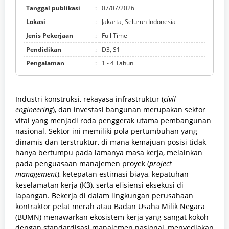
Tanggal publikasi
:
07/07/2026
Lokasi
:
Jakarta, Seluruh Indonesia
Jenis Pekerjaan
:
Full Time
Pendidikan
:
D3, S1
Pengalaman
:
1 - 4 Tahun
Industri konstruksi, rekayasa infrastruktur (
civil
engineering
), dan investasi bangunan merupakan sektor
vital yang menjadi roda penggerak utama pembangunan
nasional. Sektor ini memiliki pola pertumbuhan yang
dinamis dan terstruktur, di mana kemajuan posisi tidak
hanya bertumpu pada lamanya masa kerja, melainkan
pada penguasaan manajemen proyek (
project
management
), ketepatan estimasi biaya, kepatuhan
keselamatan kerja (K3), serta efisiensi eksekusi di
lapangan. Bekerja di dalam lingkungan perusahaan
kontraktor pelat merah atau Badan Usaha Milik Negara
(BUMN) menawarkan ekosistem kerja yang sangat kokoh
dengan standardisasi manajemen nasional, menyediakan