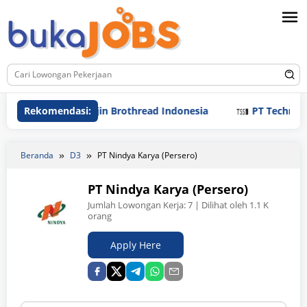
Loncat
ke
konten
PT Samjin Brothread Indonesia
Rekomendasi:
PT Techno Indonesia
Beranda
D3
PT Nindya Karya (Persero)
PT Nindya Karya (Persero)
Jumlah Lowongan Kerja:
7
| Dilihat oleh 1.1 K
orang
Apply Here